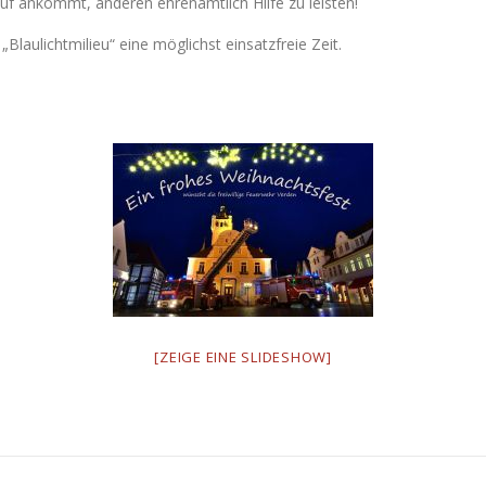
uf ankommt, anderen ehrenamtlich Hilfe zu leisten!
Blaulichtmilieu“ eine möglichst einsatzfreie Zeit.
[ZEIGE EINE SLIDESHOW]