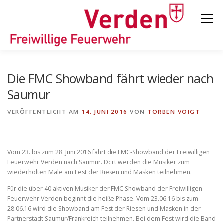
Zum
Inhalt
Menü
springen
STARTSEITE
BEITRÄGE
EINSÄTZE
Die FMC Showband fährt wieder nach
Saumur
ORTSFEUERWEHREN
VERÖFFENTLICHT AM
14. JUNI 2016
VON
TORBEN VOIGT
KINDER-/JUGENDFEUERWEHR
AUSRÜSTUNG
Vom 23. bis zum 28. Juni 2016 fährt die FMC-Showband der Freiwilligen
Feuerwehr Verden nach Saumur. Dort werden die Musiker zum
wiederholten Male am Fest der Riesen und Masken teilnehmen.
TIPPS/TRICKS
Für die über 40 aktiven Musiker der FMC Showband der Freiwilligen
Feuerwehr Verden beginnt die heiße Phase. Vom 23.06.16 bis zum
28.06.16 wird die Showband am Fest der Riesen und Masken in der
Partnerstadt Saumur/Frankreich teilnehmen. Bei dem Fest wird die Band