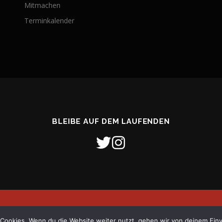
Mitmachen
Terminkalender
BLEIBE AUF DEM LAUFENDEN
26 Freiwillige Feuerwehr Stadt Verden (Aller)
–
OnePress
Theme von
Cookies. Wenn du die Website weiter nutzt, gehen wir von deinem Einv