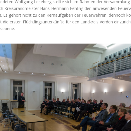
hiedeten Wolfgang Leseberg stellte sich im Rahmen der Versammlung 
ch Kreisbrandmeister Hans-Hermann Fehling den anwesenden Feuerweh
aus. Es gehört nicht zu den Kernaufgaben der Feuerwehren, dennoch ko
it die ersten Flüchtlingsunterkünfte für den Landkreis Verden einzu
isebene.