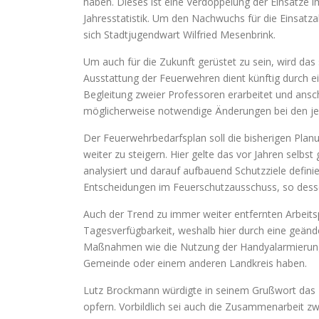
haben. Dieses ist eine Verdoppelung der Einsätze i
Jahresstatistik. Um den Nachwuchs für die Einsatza
sich Stadtjugendwart Wilfried Mesenbrink.
Um auch für die Zukunft gerüstet zu sein, wird das
Ausstattung der Feuerwehren dient künftig durch e
Begleitung zweier Professoren erarbeitet und ansc
möglicherweise notwendige Änderungen bei den je
Der Feuerwehrbedarfsplan soll die bisherigen Plan
weiter zu steigern. Hier gelte das vor Jahren selbs
analysiert und darauf aufbauend Schutzziele defini
Entscheidungen im Feuerschutzausschuss, so desse
Auch der Trend zu immer weiter entfernten Arbeitspl
Tagesverfügbarkeit, weshalb hier durch eine geän
Maßnahmen wie die Nutzung der Handyalarmierung od
Gemeinde oder einem anderen Landkreis haben.
Lutz Brockmann würdigte in seinem Grußwort das En
opfern. Vorbildlich sei auch die Zusammenarbeit z