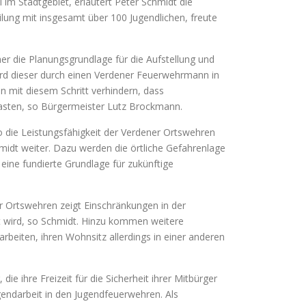
 im Stadtgebiet, erläutert Peter Schmidt die
ilung mit insgesamt über 100 Jugendlichen, freute
er die Planungsgrundlage für die Aufstellung und
ird dieser durch einen Verdener Feuerwehrmann in
n mit diesem Schritt verhindern, dass
asten, so Bürgermeister Lutz Brockmann.
 die Leistungsfähigkeit der Verdener Ortswehren
chmidt weiter. Dazu werden die örtliche Gefahrenlage
eine fundierte Grundlage für zukünftige
ler Ortswehren zeigt Einschränkungen in der
t wird, so Schmidt. Hinzu kommen weitere
beiten, ihren Wohnsitz allerdings in einer anderen
ihre Freizeit für die Sicherheit ihrer Mitbürger
endarbeit in den Jugendfeuerwehren. Als