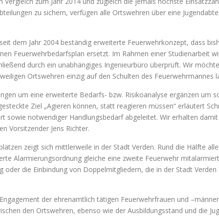
m Vergleich zum Jahr 2014 und zugleich die jemals höchste Einsatzzahl
bteilungen zu sichern, verfügen alle Ortswehren über eine Jugendabte
 seit dem Jahr 2004 beständig erweiterte Feuerwehrkonzept, dass bish
inen Feuerwehrbedarfsplan ersetzt. Im Rahmen einer Studienarbeit w
hließend durch ein unabhängiges Ingenieurbüro überprüft. Wir möchte
weiligen Ortswehren einzig auf den Schulten des Feuerwehrmannes l
ungen um eine erweiterte Bedarfs- bzw. Risikoanalyse ergänzen um so
t gesteckte Ziel „Agieren können, statt reagieren müssen“ erläutert S
ert sowie notwendiger Handlungsbedarf abgeleitet. Wir erhalten damit 
n Vorsitzender Jens Richter.
ätzen zeigt sich mittlerweile in der Stadt Verden. Rund die Hälfte al
derte Alarmierungsordnung gleiche eine zweite Feuerwehr mitalarmier
er die Einbindung von Doppelmitgliedern, die in der Stadt Verden ar
gagement der ehrenamtlich tätigen Feuerwehrfrauen und –männer, die 
wischen den Ortswehren, ebenso wie der Ausbildungsstand und die Jug