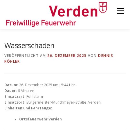
Zum
Inhalt
Menü
springen
STARTSEITE
BEITRÄGE
EINSÄTZE
Wasserschaden
VERÖFFENTLICHT AM
26. DEZEMBER 2025
VON
DENNIS
KÖHLER
ORTSFEUERWEHREN
KINDER-/JUGENDFEUERWEHR
AUSRÜSTUNG
Datum:
26. Dezember 2025 um 15:44 Uhr
Dauer:
6 Minuten
Einsatzart:
Fehlalarm
Einsatzort:
Bürgermeister-Münchmeyer-Straße, Verden
TIPPS/TRICKS
Einheiten und Fahrzeuge:
Ortsfeuerwehr Verden