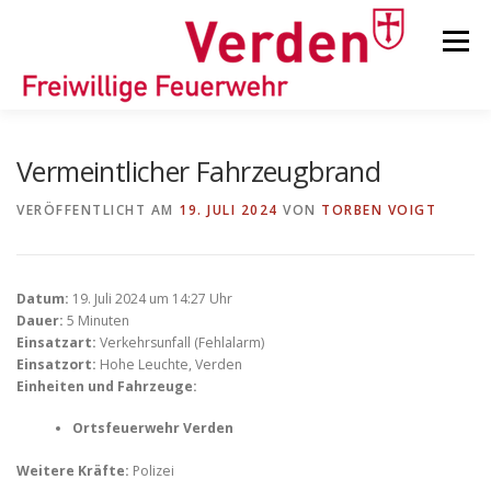
Zum
Inhalt
Menü
springen
STARTSEITE
BEITRÄGE
EINSÄTZE
Vermeintlicher Fahrzeugbrand
VERÖFFENTLICHT AM
19. JULI 2024
VON
TORBEN VOIGT
ORTSFEUERWEHREN
Datum:
19. Juli 2024 um 14:27 Uhr
KINDER-/JUGENDFEUERWEHR
AUSRÜSTUNG
Dauer:
5 Minuten
Einsatzart:
Verkehrsunfall (Fehlalarm)
Einsatzort:
Hohe Leuchte, Verden
Einheiten und Fahrzeuge:
TIPPS/TRICKS
Ortsfeuerwehr Verden
Weitere Kräfte:
Polizei