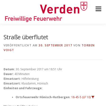
Zum
Inhalt
Menü
springen
STARTSEITE
BEITRÄGE
EINSÄTZE
Straße überflutet
VERÖFFENTLICHT AM
30. SEPTEMBER 2017
VON
TORBEN
VOIGT
ORTSFEUERWEHREN
KINDER-/JUGENDFEUERWEHR
AUSRÜSTUNG
Datum:
30. September 2017 um 18:51 Uhr
Dauer:
40 Minuten
Einsatzart:
Hilfeleistung
Einsatzort:
Klusdamm, Hönisch
TIPPS/TRICKS
Einheiten und Fahrzeuge:
Ortsfeuerwehr Hönisch-Hutbergen:
18-45-5 (LF 10)