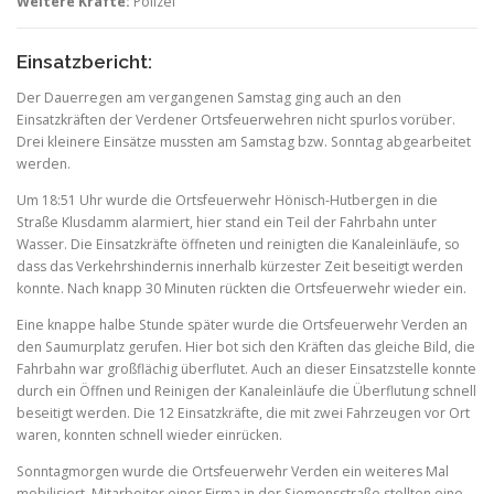
Weitere Kräfte:
Polizei
Einsatzbericht:
Der Dauerregen am vergangenen Samstag ging auch an den
Einsatzkräften der Verdener Ortsfeuerwehren nicht spurlos vorüber.
Drei kleinere Einsätze mussten am Samstag bzw. Sonntag abgearbeitet
werden.
Um 18:51 Uhr wurde die Ortsfeuerwehr Hönisch-Hutbergen in die
Straße Klusdamm alarmiert, hier stand ein Teil der Fahrbahn unter
Wasser. Die Einsatzkräfte öffneten und reinigten die Kanaleinläufe, so
dass das Verkehrshindernis innerhalb kürzester Zeit beseitigt werden
konnte. Nach knapp 30 Minuten rückten die Ortsfeuerwehr wieder ein.
Eine knappe halbe Stunde später wurde die Ortsfeuerwehr Verden an
den Saumurplatz gerufen. Hier bot sich den Kräften das gleiche Bild, die
Fahrbahn war großflächig überflutet. Auch an dieser Einsatzstelle konnte
durch ein Öffnen und Reinigen der Kanaleinläufe die Überflutung schnell
beseitigt werden. Die 12 Einsatzkräfte, die mit zwei Fahrzeugen vor Ort
waren, konnten schnell wieder einrücken.
Sonntagmorgen wurde die Ortsfeuerwehr Verden ein weiteres Mal
mobilisiert. Mitarbeiter einer Firma in der Siemensstraße stellten eine