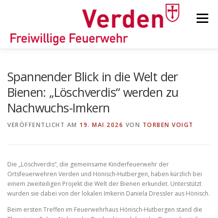
Zum
Inhalt
Menü
springen
STARTSEITE
BEITRÄGE
EINSÄTZE
Spannender Blick in die Welt der
Bienen: „Löschverdis“ werden zu
Nachwuchs-Imkern
ORTSFEUERWEHREN
VERÖFFENTLICHT AM
19. MAI 2026
VON
TORBEN VOIGT
KINDER-/JUGENDFEUERWEHR
AUSRÜSTUNG
Die „Löschverdis“, die gemeinsame Kinderfeuerwehr der
Ortsfeuerwehren Verden und Hönisch-Hutbergen, haben kürzlich bei
TIPPS/TRICKS
einem zweiteiligen Projekt die Welt der Bienen erkundet. Unterstützt
wurden sie dabei von der lokalen Imkerin Daniela Dressler aus Hönisch.
​Beim ersten Treffen im Feuerwehrhaus Hönisch-Hutbergen stand die