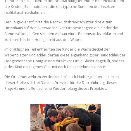
Theorie im Fokus. Neben der Beobachtung lebender Bienen bastelten
die Kinder „Summbienen“, die das typische Summen der Insekten
realitätsnah nachahmen.
​Der Folgedienst führte die Nachwuchsbrandschützer direkt zum
Hirtenhaus auf den Allerwiesen. Vor Ort besichtigten die Kinder die
Bienenvölker, ließen sich den Aufbau eines Bienenstocks erklären und
kosteten frischen Honig direkt aus den Waben.
​Im praktischen Teil entfernten die Kinder die Wachsdeckel der
Wabenplatten und schleuderten diese eigenhändig per Handschleuder.
Der gewonnene Honig wurde direkt vor Ort in Gläser abgefüllt, sodass
jedes Kind ein eigenes Glas mit nach Hause nehmen konnte.
​Die Ortsfeuerwehren Verden und Hönisch-Hutbergen bedanken an
dieser Stelle sich bei Daniela Dressler für die Durchführung dieses
Projekts und hoffen auf eine Wiederholung dieses Projektes.