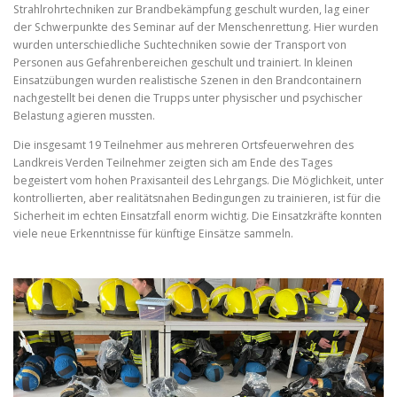
Strahlrohrtechniken zur Brandbekämpfung geschult wurden, lag einer
der Schwerpunkte des Seminar auf der Menschenrettung. Hier wurden
wurden unterschiedliche Suchtechniken sowie der Transport von
Personen aus Gefahrenbereichen geschult und trainiert. In kleinen
Einsatzübungen wurden realistische Szenen in den Brandcontainern
nachgestellt bei denen die Trupps unter physischer und psychischer
Belastung agieren mussten.
Die insgesamt 19 Teilnehmer aus mehreren Ortsfeuerwehren des
Landkreis Verden Teilnehmer zeigten sich am Ende des Tages
begeistert vom hohen Praxisanteil des Lehrgangs. Die Möglichkeit, unter
kontrollierten, aber realitätsnahen Bedingungen zu trainieren, ist für die
Sicherheit im echten Einsatzfall enorm wichtig. Die Einsatzkräfte konnten
viele neue Erkenntnisse für künftige Einsätze sammeln.