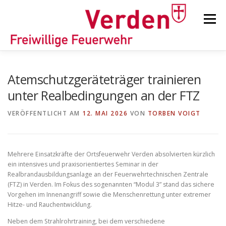
Zum
Inhalt
Menü
springen
STARTSEITE
BEITRÄGE
EINSÄTZE
Atemschutzgeräteträger trainieren
unter Realbedingungen an der FTZ
ORTSFEUERWEHREN
VERÖFFENTLICHT AM
12. MAI 2026
VON
TORBEN VOIGT
KINDER-/JUGENDFEUERWEHR
AUSRÜSTUNG
Mehrere Einsatzkräfte der Ortsfeuerwehr Verden absolvierten kürzlich
ein intensives und praxisorientiertes Seminar in der
Realbrandausbildungsanlage an der Feuerwehrtechnischen Zentrale
TIPPS/TRICKS
(FTZ) in Verden. Im Fokus des sogenannten “Modul 3” stand das sichere
Vorgehen im Innenangriff sowie die Menschenrettung unter extremer
Hitze- und Rauchentwicklung.
Neben dem Strahlrohrtraining, bei dem verschiedene