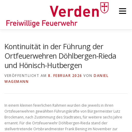
Zum
Inhalt
Menü
springen
STARTSEITE
BEITRÄGE
EINSÄTZE
Kontinuität in der Führung der
Ortfeuerwehren Döhlbergen-Rieda
und Hönisch-Hutbergen
ORTSFEUERWEHREN
VERÖFFENTLICHT AM
8. FEBRUAR 2026
VON
DANIEL
WAGEMANN
KINDER-/JUGENDFEUERWEHR
AUSRÜSTUNG
In einem kleinen feierlichen Rahmen wurden die jeweils in ihren
TIPPS/TRICKS
Ortsfeuerwehren gewählten Führungskräfte von Bürgermeister Lutz
Brockmann, nach Zustimmung des Stadtrates, für weitere sechs Jahre
ernannt. Für die Ortsfeuerwehr Döhlbergen-Rieda stand der
stellvertretende Ortsbrandmeister Frank Bening im November zur