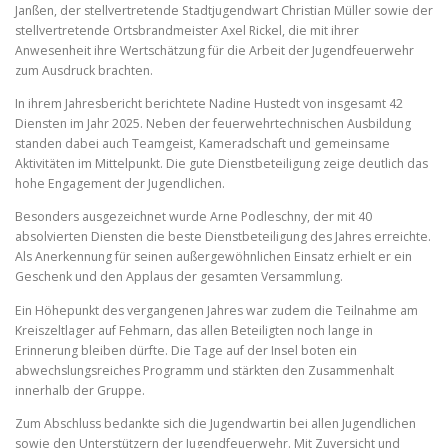
Janßen, der stellvertretende Stadtjugendwart Christian Müller sowie der
stellvertretende Ortsbrandmeister Axel Rickel, die mit ihrer
Anwesenheit ihre Wertschätzung für die Arbeit der Jugendfeuerwehr
zum Ausdruck brachten.
In ihrem Jahresbericht berichtete Nadine Hustedt von insgesamt 42
Diensten im Jahr 2025. Neben der feuerwehrtechnischen Ausbildung
standen dabei auch Teamgeist, Kameradschaft und gemeinsame
Aktivitäten im Mittelpunkt. Die gute Dienstbeteiligung zeige deutlich das
hohe Engagement der Jugendlichen.
Besonders ausgezeichnet wurde Arne Podleschny, der mit 40
absolvierten Diensten die beste Dienstbeteiligung des Jahres erreichte.
Als Anerkennung für seinen außergewöhnlichen Einsatz erhielt er ein
Geschenk und den Applaus der gesamten Versammlung.
Ein Höhepunkt des vergangenen Jahres war zudem die Teilnahme am
Kreiszeltlager auf Fehmarn, das allen Beteiligten noch lange in
Erinnerung bleiben dürfte. Die Tage auf der Insel boten ein
abwechslungsreiches Programm und stärkten den Zusammenhalt
innerhalb der Gruppe.
Zum Abschluss bedankte sich die Jugendwartin bei allen Jugendlichen
sowie den Unterstützern der Jugendfeuerwehr. Mit Zuversicht und