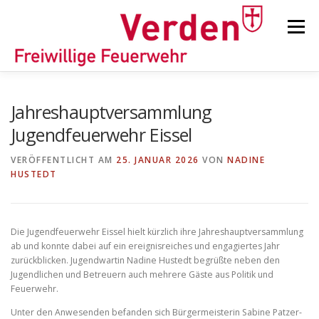
Zum
Inhalt
Menü
springen
STARTSEITE
BEITRÄGE
EINSÄTZE
Jahreshauptversammlung
Jugendfeuerwehr Eissel
ORTSFEUERWEHREN
VERÖFFENTLICHT AM
25. JANUAR 2026
VON
NADINE
HUSTEDT
KINDER-/JUGENDFEUERWEHR
AUSRÜSTUNG
Die Jugendfeuerwehr Eissel hielt kürzlich ihre Jahreshauptversammlung
ab und konnte dabei auf ein ereignisreiches und engagiertes Jahr
TIPPS/TRICKS
zurückblicken. Jugendwartin Nadine Hustedt begrüßte neben den
Jugendlichen und Betreuern auch mehrere Gäste aus Politik und
Feuerwehr.
Unter den Anwesenden befanden sich Bürgermeisterin Sabine Patzer-