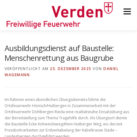
Zum
Inhalt
Menü
springen
STARTSEITE
BEITRÄGE
EINSÄTZE
Ausbildungsdienst auf Baustelle:
Menschenrettung aus Baugrube
ORTSFEUERWEHREN
VERÖFFENTLICHT AM
23. DEZEMBER 2025
VON
DANIEL
WAGEMANN
KINDER-/JUGENDFEUERWEHR
AUSRÜSTUNG
Im Rahmen eines abendlichen Übungsdienstes führte die
Ortsfeuerwehr Hönisch/Hutbergen in Zusammenarbeit mit der
TIPPS/TRICKS
Ortsfeuerwehr Döhlbergen-Rieda eine realitätsnahe Einsatzübung aus
der Bereitstellung zum Thema Tragehilfe durch. Als Übungsort diente
die Baustelle Ecke Kohweidsweg/Klein Hutberger Weg, wo derzeit
Pressbohrarbeiten zur Erdverkabelung der Kabeltrasse Stade –
Landesbergen durchgeführt werden.