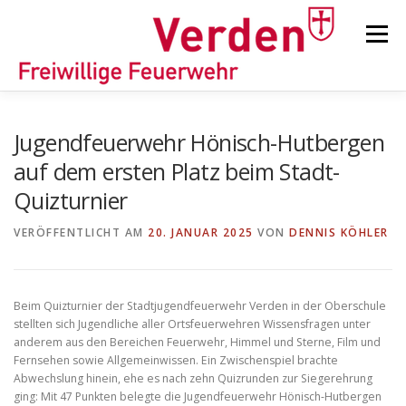
Zum
Inhalt
Menü
springen
STARTSEITE
BEITRÄGE
EINSÄTZE
Jugendfeuerwehr Hönisch-Hutbergen
auf dem ersten Platz beim Stadt-
Quizturnier
ORTSFEUERWEHREN
VERÖFFENTLICHT AM
20. JANUAR 2025
VON
DENNIS KÖHLER
KINDER-/JUGENDFEUERWEHR
AUSRÜSTUNG
Beim Quizturnier der Stadtjugendfeuerwehr Verden in der Oberschule
stellten sich Jugendliche aller Ortsfeuerwehren Wissensfragen unter
TIPPS/TRICKS
anderem aus den Bereichen Feuerwehr, Himmel und Sterne, Film und
Fernsehen sowie Allgemeinwissen. Ein Zwischenspiel brachte
Abwechslung hinein, ehe es nach zehn Quizrunden zur Siegerehrung
ging: Mit 47 Punkten belegte die Jugendfeuerwehr Hönisch-Hutbergen