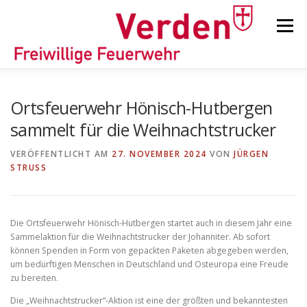
Zum
Inhalt
Menü
springen
STARTSEITE
BEITRÄGE
EINSÄTZE
Ortsfeuerwehr Hönisch-Hutbergen
sammelt für die Weihnachtstrucker
ORTSFEUERWEHREN
VERÖFFENTLICHT AM
27. NOVEMBER 2024
VON
JÜRGEN
STRUSS
KINDER-/JUGENDFEUERWEHR
AUSRÜSTUNG
Die Ortsfeuerwehr Hönisch-Hutbergen startet auch in diesem Jahr eine
Sammelaktion für die Weihnachtstrucker der Johanniter. Ab sofort
TIPPS/TRICKS
können Spenden in Form von gepackten Paketen abgegeben werden,
um bedürftigen Menschen in Deutschland und Osteuropa eine Freude
zu bereiten.
Die „Weihnachtstrucker“-Aktion ist eine der größten und bekanntesten