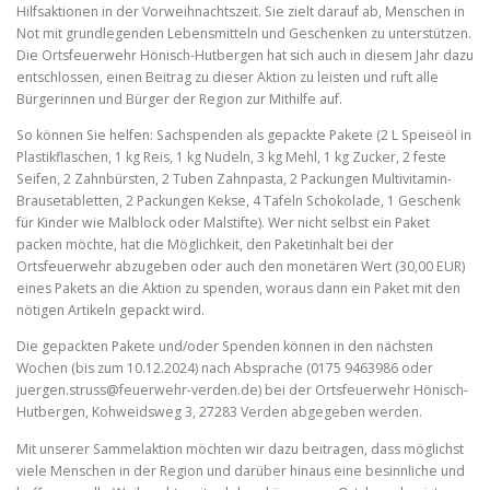
Hilfsaktionen in der Vorweihnachtszeit. Sie zielt darauf ab, Menschen in
Not mit grundlegenden Lebensmitteln und Geschenken zu unterstützen.
Die Ortsfeuerwehr Hönisch-Hutbergen hat sich auch in diesem Jahr dazu
entschlossen, einen Beitrag zu dieser Aktion zu leisten und ruft alle
Bürgerinnen und Bürger der Region zur Mithilfe auf.
So können Sie helfen: Sachspenden als gepackte Pakete (2 L Speiseöl in
Plastikflaschen, 1 kg Reis, 1 kg Nudeln, 3 kg Mehl, 1 kg Zucker, 2 feste
Seifen, 2 Zahnbürsten, 2 Tuben Zahnpasta, 2 Packungen Multivitamin-
Brausetabletten, 2 Packungen Kekse, 4 Tafeln Schokolade, 1 Geschenk
für Kinder wie Malblock oder Malstifte). Wer nicht selbst ein Paket
packen möchte, hat die Möglichkeit, den Paketinhalt bei der
Ortsfeuerwehr abzugeben oder auch den monetären Wert (30,00 EUR)
eines Pakets an die Aktion zu spenden, woraus dann ein Paket mit den
nötigen Artikeln gepackt wird.
Die gepackten Pakete und/oder Spenden können in den nächsten
Wochen (bis zum 10.12.2024) nach Absprache (0175 9463986 oder
juergen.struss@feuerwehr-verden.de) bei der Ortsfeuerwehr Hönisch-
Hutbergen, Kohweidsweg 3, 27283 Verden abgegeben werden.
Mit unserer Sammelaktion möchten wir dazu beitragen, dass möglichst
viele Menschen in der Region und darüber hinaus eine besinnliche und