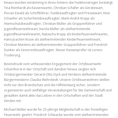
hinaus wurden einstimmig in ihren Ämtern die Funktionsträger bestätigt:
Tina Reinhardt als Kassenwartin, Christian Schäfer als Gerätewart,
Florian Ewald als Schriftführer, Funkbeauftragter und Pressewart, Knut
Schaefer als Sicherheitsbeauftragter, Mark-André Krupp als
Atemschutzbeauftragter, Christian Müller als Gruppenführer und
Jugendfeuerwehrwart, Karola Müller als stellvertretende
Jugendfeuerwehrwartin, Natascha Krupp als Kinderfeuerwehrwartin,
Hans-Joachim Kruse als stellvertretender Kinderfeuerwehrwart,
Christian Martens als stellvertretender Gruppenführer und Friedrich
Dunker als Seniorenbeauftragter. Neuer Kassenprüfer ist Lorenz
Truderung.
Beeindruckt vom umfassenden Engagement der Ortsfeuerwehr
Scharnhorst in der Ortschaft und darüber hinaus zeigten sich
Ortsbürgermeister Gerard-Otto Dyck und Verdens stellvertretende
Bürgermeisterin Claudia Wehrstedt: Unsere Ortsfeuerwehren stellen
nicht nur den Brandschutz und die Hilfeleistung sicher, sondern
organisieren auch vielfältige Veranstaltungen für die Gemeinschaft und
gestalten damit aktiv das Leben in den Ortschaften und der Stadt
Verden mit.
Michael Müller wurde für 25-jährige Mitgliedschaft in der freiwilligen
Feuerwehr geehrt. Friedrich Schwacke wurde vom stellvertretenden