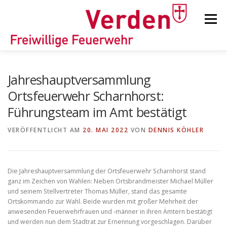
Zum
Inhalt
Menü
springen
STARTSEITE
BEITRÄGE
EINSÄTZE
Jahreshauptversammlung
Ortsfeuerwehr Scharnhorst:
Führungsteam im Amt bestätigt
ORTSFEUERWEHREN
VERÖFFENTLICHT AM
20. MAI 2022
VON
DENNIS KÖHLER
KINDER-/JUGENDFEUERWEHR
AUSRÜSTUNG
Die Jahreshauptversammlung der Ortsfeuerwehr Scharnhorst stand
ganz im Zeichen von Wahlen: Neben Ortsbrandmeister Michael Müller
TIPPS/TRICKS
und seinem Stellvertreter Thomas Müller, stand das gesamte
Ortskommando zur Wahl. Beide wurden mit großer Mehrheit der
anwesenden Feuerwehrfrauen und -männer in ihren Ämtern bestätigt
und werden nun dem Stadtrat zur Ernennung vorgeschlagen. Darüber