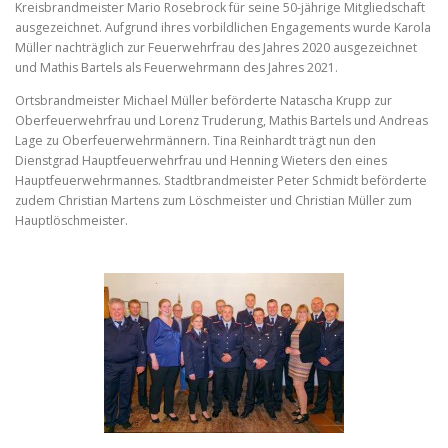
Kreisbrandmeister Mario Rosebrock für seine 50-jährige Mitgliedschaft
ausgezeichnet. Aufgrund ihres vorbildlichen Engagements wurde Karola
Müller nachträglich zur Feuerwehrfrau des Jahres 2020 ausgezeichnet
und Mathis Bartels als Feuerwehrmann des Jahres 2021.
Ortsbrandmeister Michael Müller beförderte Natascha Krupp zur
Oberfeuerwehrfrau und Lorenz Truderung, Mathis Bartels und Andreas
Lage zu Oberfeuerwehrmännern. Tina Reinhardt trägt nun den
Dienstgrad Hauptfeuerwehrfrau und Henning Wieters den eines
Hauptfeuerwehrmannes. Stadtbrandmeister Peter Schmidt beförderte
zudem Christian Martens zum Löschmeister und Christian Müller zum
Hauptlöschmeister.