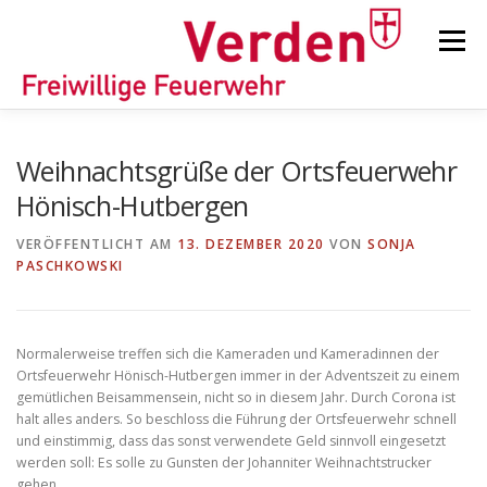
Zum
Inhalt
Menü
springen
STARTSEITE
BEITRÄGE
EINSÄTZE
Weihnachtsgrüße der Ortsfeuerwehr
Hönisch-Hutbergen
ORTSFEUERWEHREN
VERÖFFENTLICHT AM
13. DEZEMBER 2020
VON
SONJA
PASCHKOWSKI
KINDER-/JUGENDFEUERWEHR
AUSRÜSTUNG
Normalerweise treffen sich die Kameraden und Kameradinnen der
Ortsfeuerwehr Hönisch-Hutbergen immer in der Adventszeit zu einem
TIPPS/TRICKS
gemütlichen Beisammensein, nicht so in diesem Jahr. Durch Corona ist
halt alles anders. So beschloss die Führung der Ortsfeuerwehr schnell
und einstimmig, dass das sonst verwendete Geld sinnvoll eingesetzt
werden soll: Es solle zu Gunsten der Johanniter Weihnachtstrucker
gehen.