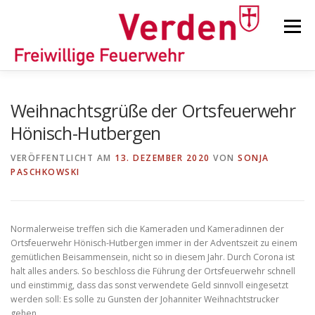
Zum
Inhalt
Menü
springen
STARTSEITE
BEITRÄGE
EINSÄTZE
Weihnachtsgrüße der Ortsfeuerwehr
Hönisch-Hutbergen
ORTSFEUERWEHREN
VERÖFFENTLICHT AM
13. DEZEMBER 2020
VON
SONJA
PASCHKOWSKI
KINDER-/JUGENDFEUERWEHR
AUSRÜSTUNG
Normalerweise treffen sich die Kameraden und Kameradinnen der
Ortsfeuerwehr Hönisch-Hutbergen immer in der Adventszeit zu einem
TIPPS/TRICKS
gemütlichen Beisammensein, nicht so in diesem Jahr. Durch Corona ist
halt alles anders. So beschloss die Führung der Ortsfeuerwehr schnell
und einstimmig, dass das sonst verwendete Geld sinnvoll eingesetzt
werden soll: Es solle zu Gunsten der Johanniter Weihnachtstrucker
gehen.