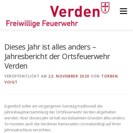
Zum
Inhalt
Menü
springen
STARTSEITE
BEITRÄGE
EINSÄTZE
Dieses Jahr ist alles anders –
Jahresbericht der Ortsfeuerwehr
Verden
ORTSFEUERWEHREN
VERÖFFENTLICHT AM
22. NOVEMBER 2020
VON
TORBEN
VOIGT
KINDER-/JUGENDFEUERWEHR
AUSRÜSTUNG
Eigentlich sollte am vergangenen Samstag traditionell die
TIPPS/TRICKS
Jahreshauptversammlung der Ortsfeuerwehr Verden abgehalten
werden. Aber dieses Jahr ist halt aus bekannten Gründen alles anders.
So mussten auch die Verdener Kameraden coronabedingt auf ihren
Jahresabschluss verzichten.