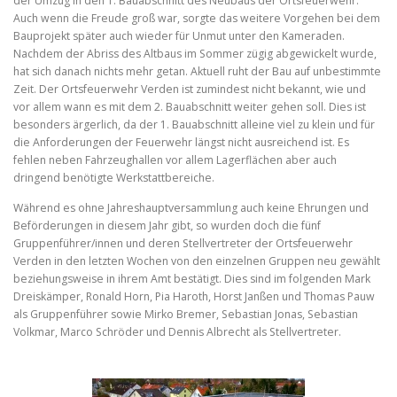
der Umzug in den 1. Bauabschnitt des Neubaus der Ortsfeuerwehr.
Auch wenn die Freude groß war, sorgte das weitere Vorgehen bei dem
Bauprojekt später auch wieder für Unmut unter den Kameraden.
Nachdem der Abriss des Altbaus im Sommer zügig abgewickelt wurde,
hat sich danach nichts mehr getan. Aktuell ruht der Bau auf unbestimmte
Zeit. Der Ortsfeuerwehr Verden ist zumindest nicht bekannt, wie und
vor allem wann es mit dem 2. Bauabschnitt weiter gehen soll. Dies ist
besonders ärgerlich, da der 1. Bauabschnitt alleine viel zu klein und für
die Anforderungen der Feuerwehr längst nicht ausreichend ist. Es
fehlen neben Fahrzeughallen vor allem Lagerflächen aber auch
dringend benötigte Werkstattbereiche.
Während es ohne Jahreshauptversammlung auch keine Ehrungen und
Beförderungen in diesem Jahr gibt, so wurden doch die fünf
Gruppenführer/innen und deren Stellvertreter der Ortsfeuerwehr
Verden in den letzten Wochen von den einzelnen Gruppen neu gewählt
beziehungsweise in ihrem Amt bestätigt. Dies sind im folgenden Mark
Dreiskämper, Ronald Horn, Pia Haroth, Horst Janßen und Thomas Pauw
als Gruppenführer sowie Mirko Bremer, Sebastian Jonas, Sebastian
Volkmar, Marco Schröder und Dennis Albrecht als Stellvertreter.