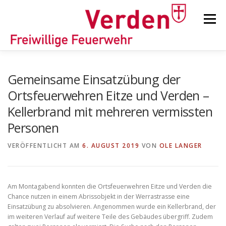
Zum
Inhalt
Menü
springen
STARTSEITE
BEITRÄGE
EINSÄTZE
Gemeinsame Einsatzübung der
Ortsfeuerwehren Eitze und Verden –
Kellerbrand mit mehreren vermissten
ORTSFEUERWEHREN
Personen
VERÖFFENTLICHT AM
KINDER-/JUGENDFEUERWEHR
6. AUGUST 2019
AUSRÜSTUNG
VON
OLE LANGER
TIPPS/TRICKS
Am Montagabend konnten die Ortsfeuerwehren Eitze und Verden die
Chance nutzen in einem Abrissobjekt in der Werrastrasse eine
Einsatzübung zu absolvieren. Angenommen wurde ein Kellerbrand, der
im weiteren Verlauf auf weitere Teile des Gebäudes übergriff. Zudem