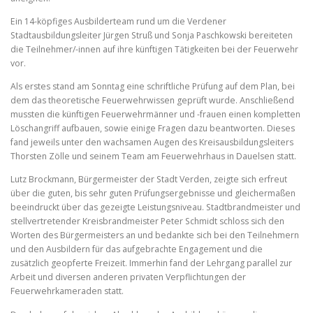
Ein 14-köpfiges Ausbilderteam rund um die Verdener
Stadtausbildungsleiter Jürgen Struß und Sonja Paschkowski bereiteten
die Teilnehmer/-innen auf ihre künftigen Tätigkeiten bei der Feuerwehr
vor.
Als erstes stand am Sonntag eine schriftliche Prüfung auf dem Plan, bei
dem das theoretische Feuerwehrwissen geprüft wurde. Anschließend
mussten die künftigen Feuerwehrmänner und -frauen einen kompletten
Löschangriff aufbauen, sowie einige Fragen dazu beantworten. Dieses
fand jeweils unter den wachsamen Augen des Kreisausbildungsleiters
Thorsten Zölle und seinem Team am Feuerwehrhaus in Dauelsen statt.
Lutz Brockmann, Bürgermeister der Stadt Verden, zeigte sich erfreut
über die guten, bis sehr guten Prüfungsergebnisse und gleichermaßen
beeindruckt über das gezeigte Leistungsniveau. Stadtbrandmeister und
stellvertretender Kreisbrandmeister Peter Schmidt schloss sich den
Worten des Bürgermeisters an und bedankte sich bei den Teilnehmern
und den Ausbildern für das aufgebrachte Engagement und die
zusätzlich geopferte Freizeit. Immerhin fand der Lehrgang parallel zur
Arbeit und diversen anderen privaten Verpflichtungen der
Feuerwehrkameraden statt.