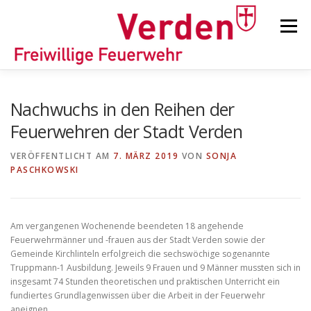
Zum
Inhalt
Menü
springen
STARTSEITE
BEITRÄGE
EINSÄTZE
Nachwuchs in den Reihen der
Feuerwehren der Stadt Verden
ORTSFEUERWEHREN
VERÖFFENTLICHT AM
7. MÄRZ 2019
VON
SONJA
PASCHKOWSKI
KINDER-/JUGENDFEUERWEHR
AUSRÜSTUNG
Am vergangenen Wochenende beendeten 18 angehende
Feuerwehrmänner und -frauen aus der Stadt Verden sowie der
TIPPS/TRICKS
Gemeinde Kirchlinteln erfolgreich die sechswöchige sogenannte
Truppmann-1 Ausbildung. Jeweils 9 Frauen und 9 Männer mussten sich in
insgesamt 74 Stunden theoretischen und praktischen Unterricht ein
fundiertes Grundlagenwissen über die Arbeit in der Feuerwehr
aneignen.