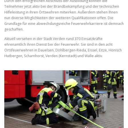
Durch den erfolgreichen Abschluss der Ausbildung können die
Teilnehmer jetzt aktiv bei der Brandbekämpfung und der technischen
Hilfeleistung in ihren Ortswehren mitwirken. Außerdem stehen Ihnen
nun diverse Möglichkeiten der weiteren Qualifikationen offen. Die
Grundlage für eine abwechslungsreiche Feuerwehrkarriere ist demnach
geschaffen.
Aktuell versehen in der Stadt Verden rund 370 Einsatzkräfte
ehrenamtlich ihren Dienst bei der Feuerwehr. Sie sind in den acht
Ortsfeuerwehren in Dauelsen, Döhlbergen-Rieda, Eissel, Eitze, Hönisch
Hutbergen, Scharnhorst, Verden (Kernstadt) und Walle aktiv.