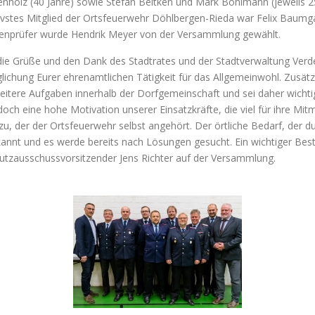
enholz (40 Jahre) sowie Stefan Beitken und Mark Bohlmann (jeweils 25
tivstes Mitglied der Ortsfeuerwehr Döhlbergen-Rieda war Felix Baumg
enprüfer wurde Hendrik Meyer von der Versammlung gewählt.
die Grüße und den Dank des Stadtrates und der Stadtverwaltung Verd
glichung Eurer ehrenamtlichen Tätigkeit für das Allgemeinwohl. Zusät
eitere Aufgaben innerhalb der Dorfgemeinschaft und sei daher wichtig
doch eine hohe Motivation unserer Einsatzkräfte, die viel für ihre M
zu, der der Ortsfeuerwehr selbst angehört. Der örtliche Bedarf, der d
nt und es werde bereits nach Lösungen gesucht. Ein wichtiger Bestan
hutzausschussvorsitzender Jens Richter auf der Versammlung.