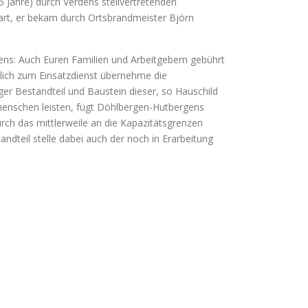
 Jahre) durch Verdens stellvertretenden
art, er bekam durch Ortsbrandmeister Björn
ens: Auch Euren Familien und Arbeitgebern gebührt
zlich zum Einsatzdienst übernehme die
er Bestandteil und Baustein dieser, so Hauschild
itmenschen leisten, fügt Döhlbergen-Hutbergens
urch das mittlerweile an die Kapazitätsgrenzen
dteil stelle dabei auch der noch in Erarbeitung