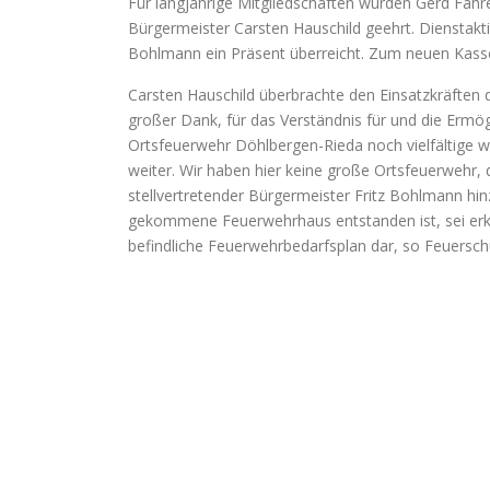
Für langjährige Mitgliedschaften wurden Gerd Fahr
Bürgermeister Carsten Hauschild geehrt. Dienstak
Bohlmann ein Präsent überreicht. Zum neuen Kass
Carsten Hauschild überbrachte den Einsatzkräften 
großer Dank, für das Verständnis für und die Ermö
Ortsfeuerwehr Döhlbergen-Rieda noch vielfältige w
weiter. Wir haben hier keine große Ortsfeuerwehr, 
stellvertretender Bürgermeister Fritz Bohlmann hin
gekommene Feuerwehrhaus entstanden ist, sei erkan
befindliche Feuerwehrbedarfsplan dar, so Feuersc