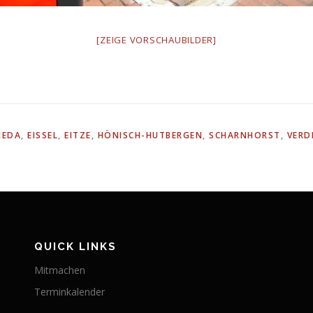
[ZEIGE VORSCHAUBILDER]
IEDA
,
EISSEL
,
EITZE
,
HÖNISCH-HUTBERGEN
,
SCHARNHORST
,
VERD
QUICK LINKS
Mitmachen
Terminkalender