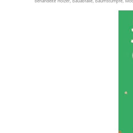
behandelte Hölzer, Bauabfälle, Baumstümpfe, Möb