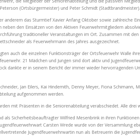
uerwehr, die Mitglieder der Seniorenabteilung und die passiven Mitgli
f Peterson (Ortsbürgermeister) und Peter Schmidt (Stadtbrandmeister)
nter anderem das Sturmtief Xavier Anfang Oktober sowie zahlreiche 
n neben den Einsätzen von den Aktiven Feuerwehrmitgliedern absolv
urchführung traditioneller Veranstaltungen im Ort. Zusammen mit den
rettschneider als Feuerwehrmann des Jahres ausgezeichnet.
ten auch die einzelnen Funktionsträger der Ortsfeuerwehr Walle ihre
Ortsfeuerwehr. 21 Mädchen und Jungen sind dort aktiv und Jugendfeuer
ock dankte er in seinem Bericht der immer wieder hervorragenden Un
hneider, Jan Eilers, Kai Hindemith, Denny Meyer, Fiona Schimann, Mich
tzabteilung aufgenommen werden.
n mit Präsenten in die Seniorenabteilung verabschiedet. Alle drei wa
 als Sicherheitsbeauftragter Wilfried Mesenbrink in ihren Funktionen
 Jugendfeuerwehrwart Carsten Wrede wurde von der Versammlung ebenf
stellvertretende Jugendfeuerwehrwartin nun als Betreuerin die Jugendfe