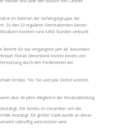
eder freuten sich über den Besuch von Carsten
.
Einsätze im Rahmen der Gefahrgutgruppe der
iert. Zu den 23 regulären Dienstabenden kamen
 Einsätzen konnten rund 4.800 Stunden verbucht
n Bericht für das vergangene Jahr ab. Besonders
wehrwart Florian Mesenbrink konnte bereits von
terstützung durch den Förderverein der
ael Strobel, Tilo Tilo und Julie Zerbst konnten
ren über 40 Jahre Mitglied in der Einsatzabteilung.
 bestätigt. Der bereits im Dezember von der
alls bestätigt. Ein großer Dank wurde an dieser
uerwehr tatkräftig unterstützen wird.