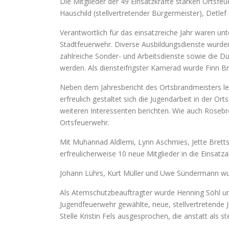
Die Mitglieder der 49 Einsatzkräfte starken Ortsfe
Hauschild (stellvertretender Bürgermeister), Detle
Verantwortlich für das einsatzreiche Jahr waren u
Stadtfeuerwehr. Diverse Ausbildungsdienste wurde
zahlreiche Sonder- und Arbeitsdienste sowie die D
werden. Als diensteifrigster Kamerad wurde Finn B
Neben dem Jahresbericht des Ortsbrandmeisters leg
erfreulich gestaltet sich die Jugendarbeit in der 
weiteren Interessenten berichten. Wie auch Rosebr
Ortsfeuerwehr.
Mit Muhannad Aldlemi, Lynn Aschmies, Jette Brettsc
erfreulicherweise 10 neue Mitglieder in die Einsa
Johann Lührs, Kurt Müller und Uwe Sündermann wurde
Als Atemschutzbeauftragter wurde Henning Söhl und
Jugendfeuerwehr gewählte, neue, stellvertretende
Stelle Kristin Fels ausgesprochen, die anstatt als 