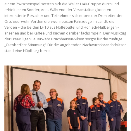
einem Zwischenspiel setzten sich die Waller Ü40-Gruppe durch und
erhielt einen Sonderpreis. Während der Veranstaltung konnten
interessierte Besucher und Teilnehmer sich neben der Drehleiter der
Ortsfeuerwehr Verden die zwei neusten Fahrzeuge im Landkreis
Verden – die beiden LF 10 aus Holtebüttel und Hönisch-Hutbergen –
ansehen und bei Kaffee und Kuchen darüber fachsimpeln. Der Musikzug
der Freiwilligen Feuerwehr Bruchhausen-Vilsen sorgte für die zünftige
„Oktoberfest-Stimmung“. Für die angehenden Nachwuchsbrandschützer
stand eine Hüpfburg bereit.