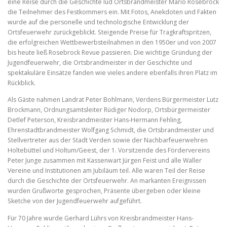
eine Reise durch die Geschichte lud Ortsbrandmeister Mario Rosebrock
die Teilnehmer des Festkommers ein. Mit Fotos, Anekdoten und Fakten
wurde auf die personelle und technologische Entwicklung der
Ortsfeuerwehr zurückgeblickt. Steigende Preise für Tragkraftspritzen,
die erfolgreichen Wettbewerbsteilnahmen in den 1950er und von 2007
bis heute ließ Rosebrock Revue passieren. Die wichtige Gründung der
Jugendfeuerwehr, die Ortsbrandmeister in der Geschichte und
spektakuläre Einsätze fanden wie vieles andere ebenfalls ihren Platz im
Rückblick.
Als Gäste nahmen Landrat Peter Bohlmann, Verdens Bürgermeister Lutz
Brockmann, Ordnungsamtsleiter Rüdiger Nodorp, Ortsbürgermeister
Detlef Peterson, Kreisbrandmeister Hans-Hermann Fehling,
Ehrenstadtbrandmeister Wolfgang Schmidt, die Ortsbrandmeister und
Stellvertreter aus der Stadt Verden sowie der Nachbarfeuerwehren
Holtebüttel und Holtum/Geest, der 1. Vorsitzende des Fördervereins
Peter Junge zusammen mit Kassenwart Jürgen Feist und alle Waller
Vereine und Institutionen am Jubiläum teil. Alle waren Teil der Reise
durch die Geschichte der Ortsfeuerwehr. An markanten Ereignissen
wurden Grußworte gesprochen, Präsente übergeben oder kleine
Sketche von der Jugendfeuerwehr aufgeführt.
Für 70 Jahre wurde Gerhard Lührs von Kreisbrandmeister Hans-