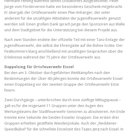
Hermann Fehling während seines Grußwortes ausgezeichnet. Peter
Junge vom Förderverein hatte ein besonderes Geschenk mitgebracht.
Er übergab der Ortsfeuerwehr einen Pkw-Anhänger, der unter
anderem für die unzähligen Aktivitäten der Jugendfeuerwehr genutzt
werden soll. Einen großen Dank sprach Junge den Sponsoren aus Walle
und dem Stadtgebiet für die Unterstützung bei diesem Projekt aus.
Nach zwei Stunden endete der offizielle Teil mit einer Tanz-Einlage der
Jugendfeuerwehr, die selbst die Ehrengäste auf die Bühne lockte. Der
Festkommers klang anschließend mit unzähligen Gesprächen über die
Erlebnisse während der 75 Jahre der Ortsfeuerwehr aus.
Doppelsieg für Ortsfeuerwehr Eissel
Bei den am 3. Oktober durchgeführten Wettkämpfen nach den
Bestimmungen der Über-40-jährigen konnte die Ortsfeuerwehr Eissel
einen Doppelsieg vor der zweiten Gruppe der Ortsfeuerwehr Eitze
feiern.
Zwei Durchgänge – unterbrochen durch eine zünftige Mittagspause –
galt es für die insgesamt 11 Gruppen unter den Augen des
Wertungsteams der Stadtfeuerwehr-Senioren zu absolvieren. Am Ende
trennte eine Sekunde die beiden Eisseler Gruppen. Die ersten drei
Gruppen erhielten gestiftete Wanderpokale. Auch der „Neddener-
Speedkübel“ für die schnellste Einzelzeit des Tages ging nach Eissel. In