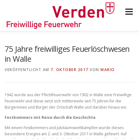
Zum
Inhalt
Menü
springen
STARTSEITE
BEITRÄGE
EINSÄTZE
75 Jahre freiwilliges Feuerlöschwesen
in Walle
ORTSFEUERWEHREN
VERÖFFENTLICHT AM
7. OKTOBER 2017
VON
MARIO
KINDER-/JUGENDFEUERWEHR
AUSRÜSTUNG
1942 wurde aus der Pflichtfeuerwehr von 1902 in Walle eine Freiwillige
Feuerwehr und diese setzt sich mittlerweile seit 75 Jahren für die
Bürgerinnen und Bürger der Ortschaft Walle und darüber hinaus ein.
TIPPS/TRICKS
Festkommers mit Reise durch die Geschichte
Mit einem Festkommers und Jubiläumswettkämpfen wurde dieses
besondere Ereignis am 2. und 3. Oktober 2017 in Walle gefeiert. Auf