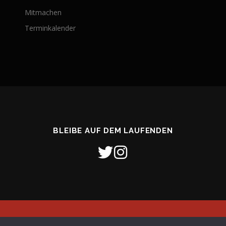
Mitmachen
Terminkalender
BLEIBE AUF DEM LAUFENDEN
26 Freiwillige Feuerwehr Stadt Verden (Aller)
–
OnePress
Theme von