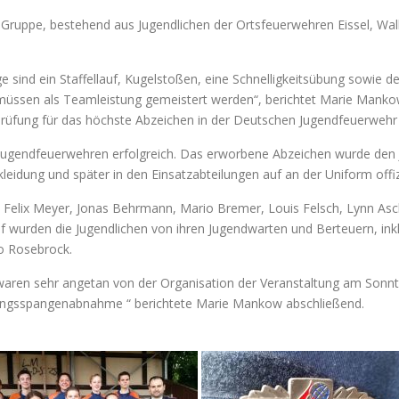
er Gruppe, bestehend aus Jugendlichen der Ortsfeuerwehren Eissel, 
e sind ein Staffellauf, Kugelstoßen, eine Schnelligkeitsübung sowie 
müssen als Teamleistung gemeistert werden“, berichtet Marie Mankow
ung für das höchste Abzeichen in der Deutschen Jugendfeuerwehr tei
ugendfeuerwehren erfolgreich. Das erworbene Abzeichen wurde den J
leidung und später in den Einsatzabteilungen auf an der Uniform offiz
elix Meyer, Jonas Behrmann, Mario Bremer, Louis Felsch, Lynn Asch
f wurden die Jugendlichen von ihren Jugendwarten und Berteuern, in
o Rosebrock.
waren sehr angetan von der Organisation der Veranstaltung am Sonnta
stungsspangenabnahme “ berichtete Marie Mankow abschließend.