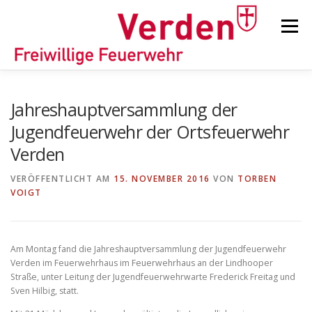
Zum
Inhalt
Menü
springen
STARTSEITE
BEITRÄGE
EINSÄTZE
Jahreshauptversammlung der
Jugendfeuerwehr der Ortsfeuerwehr
Verden
ORTSFEUERWEHREN
VERÖFFENTLICHT AM
15. NOVEMBER 2016
VON
TORBEN
VOIGT
KINDER-/JUGENDFEUERWEHR
AUSRÜSTUNG
Am Montag fand die Jahreshauptversammlung der Jugendfeuerwehr
TIPPS/TRICKS
Verden im Feuerwehrhaus im Feuerwehrhaus an der Lindhooper
Straße, unter Leitung der Jugendfeuerwehrwarte Frederick Freitag und
Sven Hilbig, statt.