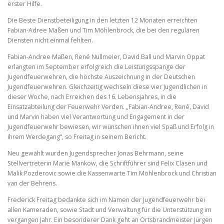
erster Hilfe.
Die Beste Dienstbeteiligung in den letzten 12 Monaten erreichten
Fabian-Adree Maßen und Tim Möhlenbrock, die bei den regulären
Diensten nicht einmal fehlten.
Fabian-Andree Maßen, René Nullmeier, David Ball und Marvin Oppat
erlangten im September erfolgreich die Leistungsspange der
Jugendfeuerwehren, die höchste Auszeichnung in der Deutschen
Jugendfeuerwehren. Gleichzeitig wechseln diese vier Jugendlichen in
dieser Woche, nach Erreichen des 16. Lebensjahres, in die
Einsatzabteilung der Feuerwehr Verden. „Fabian-Andree, René, David
und Marvin haben viel Verantwortung und Engagement in der
Jugendfeuerwehr bewiesen, wir wünschen ihnen viel Spaß und Erfolg in
ihrem Werdegang“, so Freitag in seinem Bericht.
Neu gewählt wurden Jugendsprecher Jonas Behrmann, seine
Stellvertreterin Marie Mankow, die Schriftführer sind Felix Clasen und
Malik Pozderovic sowie die Kassenwarte Tim Möhlenbrock und Christian
van der Behrens.
Frederick Freitag bedankte sich im Namen der Jugendfeuerwehr bei
allen Kameraden, sowie Stadt und Verwaltung für die Unterstützung im
vergangen Jahr. Ein besonderer Dank geht an Ortsbrandmeister Jürgen