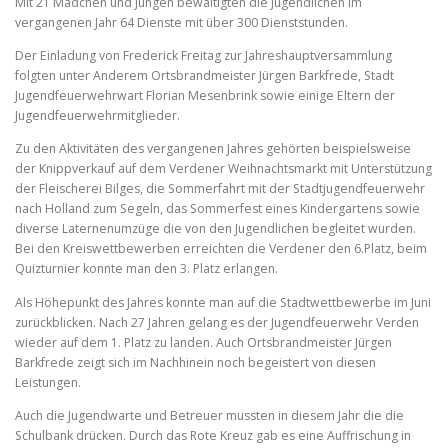
Mit 21 Mädchen und Jungen bewältigten die Jugendlichen im
vergangenen Jahr 64 Dienste mit über 300 Dienststunden.
Der Einladung von Frederick Freitag zur Jahreshauptversammlung
folgten unter Anderem Ortsbrandmeister Jürgen Barkfrede, Stadt
Jugendfeuerwehrwart Florian Mesenbrink sowie einige Eltern der
Jugendfeuerwehrmitglieder.
Zu den Aktivitäten des vergangenen Jahres gehörten beispielsweise
der Knippverkauf auf dem Verdener Weihnachtsmarkt mit Unterstützung
der Fleischerei Bilges, die Sommerfahrt mit der Stadtjugendfeuerwehr
nach Holland zum Segeln, das Sommerfest eines Kindergartens sowie
diverse Laternenumzüge die von den Jugendlichen begleitet wurden.
Bei den Kreiswettbewerben erreichten die Verdener den 6.Platz, beim
Quizturnier konnte man den 3. Platz erlangen.
Als Höhepunkt des Jahres konnte man auf die Stadtwettbewerbe im Juni
zurückblicken. Nach 27 Jahren gelang es der Jugendfeuerwehr Verden
wieder auf dem 1. Platz zu landen. Auch Ortsbrandmeister Jürgen
Barkfrede zeigt sich im Nachhinein noch begeistert von diesen
Leistungen.
Auch die Jugendwarte und Betreuer mussten in diesem Jahr die die
Schulbank drücken. Durch das Rote Kreuz gab es eine Auffrischung in