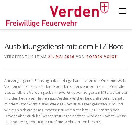
Zum
Inhalt
Menü
springen
STARTSEITE
BEITRÄGE
EINSÄTZE
Ausbildungsdienst mit dem FTZ-Boot
VERÖFFENTLICHT AM
21. MAI 2016
VON
TORBEN VOIGT
ORTSFEUERWEHREN
Am vergangenen Samstag haben einige Kameraden der Ortsfeuerwehr
KINDER-/JUGENDFEUERWEHR
AUSRÜSTUNG
Verden den Einsatz mit dem Boot der Feuerwehrtechnischen Zentrale
des Landkreis Verden geübt. In zwei Gruppen zeigte ein Mitarbeiter der
FTZ den Feuerwehrleuten aus Verden welche Handgriffe beim Einsatz
mit dem Boot wichtig sind, wie das Boot zu Wasser gelassen wird und
TIPPS/TRICKS
wie man sich auf dem Gewässer zu verhalten hat. Bei Einsätzen der
Ölwehr aber auch bei Wasserrettungseinsätzen wird das Boot teilweise
auch von Mitgliedern der Ortsfeuerwehr Verden besetzt.