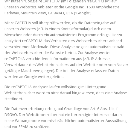
Wir nutzen “Google reCAPTCHA” (im Folgenden “reCAPTCHA”) auf
unseren Websites. Anbieter ist die Google Inc., 1600 Amphitheatre
Parkway, Mountain View, CA 94043, USA (“Google”).
Mit reCAPTCHA soll überprüft werden, ob die Dateneingabe auf
unseren Websites (z.B. in einem Kontaktformular) durch einen
Menschen oder durch ein automatisiertes Programm erfolgt. Hierzu
analysiert reCAPTCHA das Verhalten des Websitebesuchers anhand
verschiedener Merkmale. Diese Analyse beginnt automatisch, sobald
der Websitebesucher die Website betritt. Zur Analyse wertet
reCAPTCHA verschiedene Informationen aus (z.B. IP-Adresse,
Verweildauer des Websitebesuchers auf der Website oder vom Nutzer
getätigte Mausbewegungen). Die bei der Analyse erfassten Daten
werden an Google weitergeleitet.
Die reCAPTCHA-Analysen laufen vollständig im Hintergrund.
Websitebesucher werden nicht darauf hingewiesen, dass eine Analyse
stattfindet.
Die Datenverarbeitung erfolgt auf Grundlage von Art. 6 Abs. 1 lit. f
DSGVO. Der Websitebetreiber hat ein berechtigtes Interesse daran,
seine Webangebote vor missbräuchlicher automatisierter Ausspähung
und vor SPAM zu schützen.