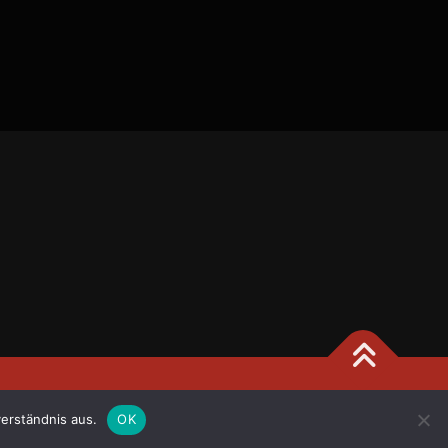
 FameThemes
erständnis aus.
OK