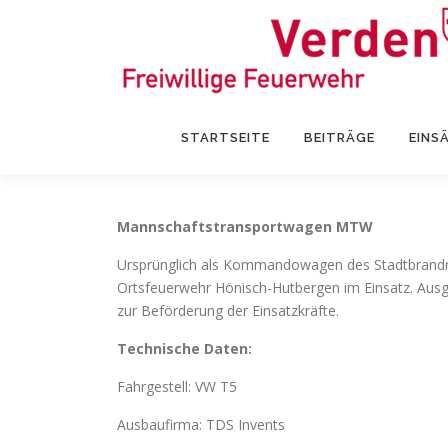
Zum
Inhalt
springen
STARTSEITE
BEITRÄGE
EINS
Mannschaftstransportwagen MTW
Ursprünglich als Kommandowagen des Stadtbrandme
Ortsfeuerwehr Hönisch-Hutbergen im Einsatz. Ausge
zur Beförderung der Einsatzkräfte.
Technische Daten:
Fahrgestell: VW T5
Ausbaufirma: TDS Invents