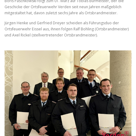
Boris Paschkowski folgt zum 01. März auf Tobias Burmeister, der die
Geschicke der Ortsfeuerwehr Verden seit neun Jahren maßgeblich
mitgestaltet hat, davon zuletzt sechs Jahre als Ortsbrandmeister.
Jürgen Henke und Gerfried Dreyer scheiden als Führungsduo der
Ortsfeuerwehr Eissel aus, ihnen folgen Ralf Bohling (Ortsbrandmeister)
und Axel Rickel (stellvertretender Ortsbrandmeister).