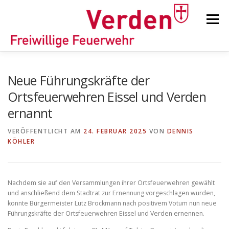
Zum
Inhalt
Menü
springen
STARTSEITE
BEITRÄGE
EINSÄTZE
Neue Führungskräfte der
Ortsfeuerwehren Eissel und Verden
ernannt
ORTSFEUERWEHREN
VERÖFFENTLICHT AM
24. FEBRUAR 2025
VON
DENNIS
KÖHLER
KINDER-/JUGENDFEUERWEHR
AUSRÜSTUNG
Nachdem sie auf den Versammlungen ihrer Ortsfeuerwehren gewählt
TIPPS/TRICKS
und anschließend dem Stadtrat zur Ernennung vorgeschlagen wurden,
konnte Bürgermeister Lutz Brockmann nach positivem Votum nun neue
Führungskräfte der Ortsfeuerwehren Eissel und Verden ernennen.