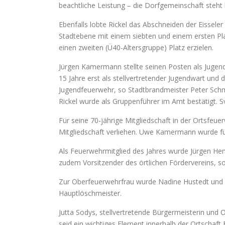
beachtliche Leistung – die Dorfgemeinschaft steht hi
Ebenfalls lobte Rickel das Abschneiden der Eissel
Stadtebene mit einem siebten und einem ersten Pla
einen zweiten (Ü40-Altersgruppe) Platz erzielen.
Jürgen Kamermann stellte seinen Posten als Juge
15 Jahre erst als stellvertretender Jugendwart und 
Jugendfeuerwehr, so Stadtbrandmeister Peter Schmi
Rickel wurde als Gruppenführer im Amt bestätigt. 
Für seine 70-jährige Mitgliedschaft in der Ortsfe
Mitgliedschaft verliehen. Uwe Kamermann wurde fü
Als Feuerwehrmitglied des Jahres wurde Jürgen Henk
zudem Vorsitzender des örtlichen Fördervereins, so
Zur Oberfeuerwehrfrau wurde Nadine Hustedt und 
Hauptlöschmeister.
Jutta Sodys, stellvertretende Bürgermeisterin und 
seid ein wichtiges Element innerhalb der Ortschaft