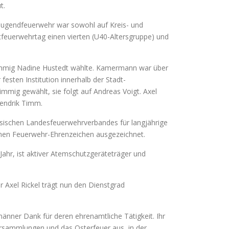
t.
 Jugendfeuerwehr war sowohl auf Kreis- und
tfeuerwehrtag einen vierten (U40-Altersgruppe) und
timmig Nadine Hustedt wählte. Kamermann war über
festen Institution innerhalb der Stadt-
mmig gewählt, sie folgt auf Andreas Voigt. Axel
Hendrik Timm.
hsischen Landesfeuerwehrverbandes für langjährige
chen Feuerwehr-Ehrenzeichen ausgezeichnet.
Jahr, ist aktiver Atemschutzgeräteträger und
Axel Rickel trägt nun den Dienstgrad
änner Dank für deren ehrenamtliche Tätigkeit. Ihr
iersammlungen und das Osterfeuer aus, in der