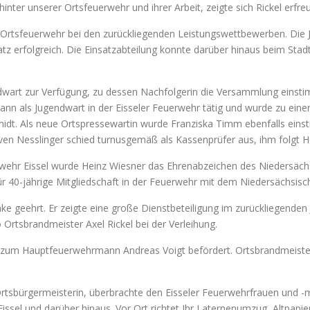
nter unserer Ortsfeuerwehr und ihrer Arbeit, zeigte sich Rickel erfreu
er Ortsfeuerwehr bei den zurückliegenden Leistungswettbewerben. Die
tz erfolgreich. Die Einsatzabteilung konnte darüber hinaus beim Stad
ndwart zur Verfügung, zu dessen Nachfolgerin die Versammlung eins
dann als Jugendwart in der Eisseler Feuerwehr tätig und wurde zu einer 
dt. Als neue Ortspressewartin wurde Franziska Timm ebenfalls einsti
Sven Nesslinger schied turnusgemäß als Kassenprüfer aus, ihm folgt 
uerwehr Eissel wurde Heinz Wiesner das Ehrenabzeichen des Niedersäc
r 40-jährige Mitgliedschaft in der Feuerwehr mit dem Niedersächsis
e geehrt. Er zeigte eine große Dienstbeteiligung im zurückliegenden 
 Ortsbrandmeister Axel Rickel bei der Verleihung.
zum Hauptfeuerwehrmann Andreas Voigt befördert. Ortsbrandmeister 
Ortsbürgermeisterin, überbrachte den Eisseler Feuerwehrfrauen und -m
 Eissel und darüber hinaus. Vor Ort richtet Ihr Laternenumzug, Altpap