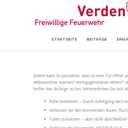
Zum
Inhalt
springen
STARTSEITE
BEITRÄGE
EINS
Jedem kann es passieren, dass er eine Tür öffnet u
Mitbewohner warnen? Wertgegenstände retten?“ Haben
helfen das Richtige zu tun. Verinnerlichen Sie sich 
Ruhe bewahren – Durch Aufregung wird nic
Verlassen Sie den brennenden Raum, flücht
Türen zumachen – aber nicht abschließen!
Rufen Sie die Feuerwehr, NOTRUF 112!