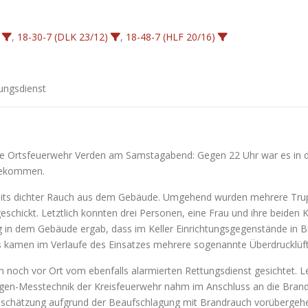
,
18-30-7 (DLK 23/12)
,
18-48-7 (HLF 20/16)
tungsdienst
ie Ortsfeuerwehr Verden am Samstagabend: Gegen 22 Uhr war es in d
 gekommen.
bereits dichter Rauch aus dem Gebäude. Umgehend wurden mehrere T
schickt. Letztlich konnten drei Personen, eine Frau und ihre beiden 
g in dem Gebäude ergab, dass im Keller Einrichtungsgegenstände in Br
 kamen im Verlaufe des Einsatzes mehrere sogenannte Überdrucklüft
och vor Ort vom ebenfalls alarmierten Rettungsdienst gesichtet. Le
agen-Messtechnik der Kreisfeuerwehr nahm im Anschluss an die Br
nschätzung aufgrund der Beaufschlagung mit Brandrauch vorübergeh