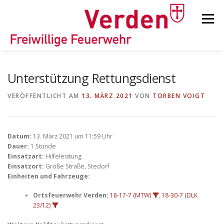
Zum
Inhalt
Menü
springen
STARTSEITE
BEITRÄGE
EINSÄTZE
Unterstützung Rettungsdienst
VERÖFFENTLICHT AM
13. MÄRZ 2021
VON
TORBEN VOIGT
ORTSFEUERWEHREN
Datum:
13. März 2021 um 11:59 Uhr
KINDER-/JUGENDFEUERWEHR
AUSRÜSTUNG
Dauer:
1 Stunde
Einsatzart:
Hilfeleistung
Einsatzort:
Große Straße, Stedorf
Einheiten und Fahrzeuge:
TIPPS/TRICKS
Ortsfeuerwehr Verden:
18-17-7 (MTW)
,
18-30-7 (DLK
23/12)