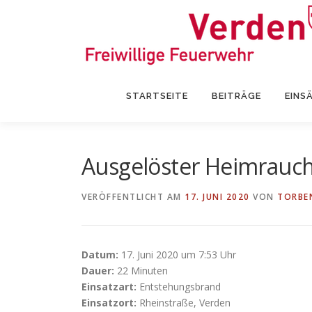
Zum
Inhalt
springen
STARTSEITE
BEITRÄGE
EINS
Ausgelöster Heimrauc
VERÖFFENTLICHT AM
17. JUNI 2020
VON
TORBE
Datum:
17. Juni 2020 um 7:53 Uhr
Dauer:
22 Minuten
Einsatzart:
Entstehungsbrand
Einsatzort:
Rheinstraße, Verden