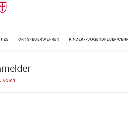
ÄTZE
ORTSFEUERWEHREN
KINDER-/JUGENDFEUERWEH
hmelder
N VOIGT