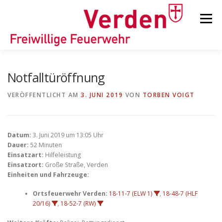
Zum
Inhalt
Menü
springen
STARTSEITE
BEITRÄGE
EINSÄTZE
Notfalltüröffnung
VERÖFFENTLICHT AM
3. JUNI 2019
VON
TORBEN VOIGT
ORTSFEUERWEHREN
Datum:
3. Juni 2019 um 13:05 Uhr
KINDER-/JUGENDFEUERWEHR
AUSRÜSTUNG
Dauer:
52 Minuten
Einsatzart:
Hilfeleistung
Einsatzort:
Große Straße, Verden
Einheiten und Fahrzeuge:
TIPPS/TRICKS
Ortsfeuerwehr Verden:
18-11-7 (ELW 1)
,
18-48-7 (HLF
20/16)
,
18-52-7 (RW)