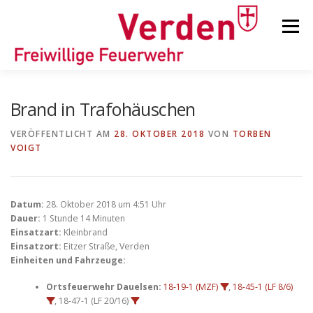
Zum
Inhalt
Menü
springen
STARTSEITE
BEITRÄGE
EINSÄTZE
Brand in Trafohäuschen
VERÖFFENTLICHT AM
28. OKTOBER 2018
VON
TORBEN
VOIGT
ORTSFEUERWEHREN
KINDER-/JUGENDFEUERWEHR
AUSRÜSTUNG
Datum:
28. Oktober 2018 um 4:51 Uhr
Dauer:
1 Stunde 14 Minuten
Einsatzart:
Kleinbrand
Einsatzort:
Eitzer Straße, Verden
TIPPS/TRICKS
Einheiten und Fahrzeuge:
Ortsfeuerwehr Dauelsen:
18-19-1 (MZF)
,
18-45-1 (LF 8/6)
, 18-47-1 (LF 20/16)