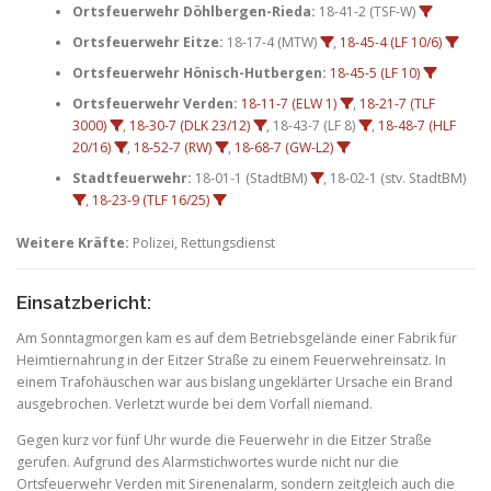
Ortsfeuerwehr Döhlbergen-Rieda:
18-41-2 (TSF-W)
Ortsfeuerwehr Eitze:
18-17-4 (MTW)
,
18-45-4 (LF 10/6)
Ortsfeuerwehr Hönisch-Hutbergen:
18-45-5 (LF 10)
Ortsfeuerwehr Verden:
18-11-7 (ELW 1)
,
18-21-7 (TLF
3000)
,
18-30-7 (DLK 23/12)
, 18-43-7 (LF 8)
,
18-48-7 (HLF
20/16)
,
18-52-7 (RW)
,
18-68-7 (GW-L2)
Stadtfeuerwehr:
18-01-1 (StadtBM)
, 18-02-1 (stv. StadtBM)
,
18-23-9 (TLF 16/25)
Weitere Kräfte:
Polizei, Rettungsdienst
Einsatzbericht:
Am Sonntagmorgen kam es auf dem Betriebsgelände einer Fabrik für
Heimtiernahrung in der Eitzer Straße zu einem Feuerwehreinsatz. In
einem Trafohäuschen war aus bislang ungeklärter Ursache ein Brand
ausgebrochen. Verletzt wurde bei dem Vorfall niemand.
Gegen kurz vor fünf Uhr wurde die Feuerwehr in die Eitzer Straße
gerufen. Aufgrund des Alarmstichwortes wurde nicht nur die
Ortsfeuerwehr Verden mit Sirenenalarm, sondern zeitgleich auch die