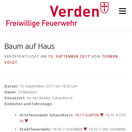
Zum
Inhalt
Menü
springen
STARTSEITE
BEITRÄGE
EINSÄTZE
Baum auf Haus
VERÖFFENTLICHT AM
13. SEPTEMBER 2017
VON
TORBEN
VOIGT
ORTSFEUERWEHREN
KINDER-/JUGENDFEUERWEHR
AUSRÜSTUNG
Datum:
13. September 2017 um 16:30 Uhr
Dauer:
20 Minuten
Einsatzort:
An der Beeke, Scharnhorst
Einheiten und Fahrzeuge:
TIPPS/TRICKS
Ortsfeuerwehr Scharnhorst:
18-17-6 (MTW)
, 18-41-6 (TSF-
W)
Stadtfeuerwehr:
18-01-1 (StadtBM)
, 18-02-1 (stv. StadtBM)