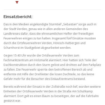
Einsatzbericht:
Das in den Medien angekündigte Sturmtief „Sebastian“ sorge auch in
der Stadt Verden, genau wie in allen anderen Gemeinden des
Landkreises dafür, dass die ehrenamtlichen Helfer der freiwilligen
Feuerwehren einiges zu tun hatten. Insgesamt fünf Einsätze mussten
durch die Ortsfeuerwehren Verden, Hönisch-Hutbergen und
Scharnhorst im Stadtgebiet abgearbeitet werden.
Gegen 15:40 Uhr wurde die Ortsfeuerwehr Verden zum
Fachmarktzentrum am Holzmarkt alarmiert. Hier hatten sich Teile der
Dachkonstruktion durch den Sturm gelöst und drohten auf den Parkplatz
zu fallen. Die Feuerwehr sperrte den betroffenen Bereich ab und
entfernte mit Hilfe der Drehleiter die losen Dachteile, so das keine
Gefahr mehr für die Besucher des Einkaufzentrums bestand.
Bereits während der Einsatz in der Zollstraße noch lief, wurden weitere
Einheiten der Ortsfeuerwehr Verden in die Straße Am Schuhkamp
alarmiert. Dort galt es einen Baum zu beseitigen, der auf die Fahrbahn
gestürzt war.