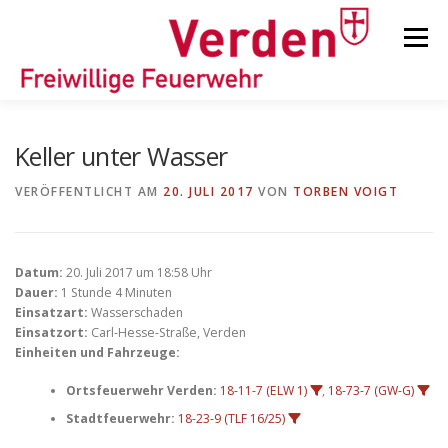
Zum
Inhalt
Menü
springen
STARTSEITE
BEITRÄGE
EINSÄTZE
Keller unter Wasser
VERÖFFENTLICHT AM
20. JULI 2017
VON
TORBEN VOIGT
ORTSFEUERWEHREN
Datum:
20. Juli 2017 um 18:58 Uhr
KINDER-/JUGENDFEUERWEHR
AUSRÜSTUNG
Dauer:
1 Stunde 4 Minuten
Einsatzart:
Wasserschaden
Einsatzort:
Carl-Hesse-Straße, Verden
Einheiten und Fahrzeuge:
TIPPS/TRICKS
Ortsfeuerwehr Verden:
18-11-7 (ELW 1)
,
18-73-7 (GW-G)
Stadtfeuerwehr:
18-23-9 (TLF 16/25)