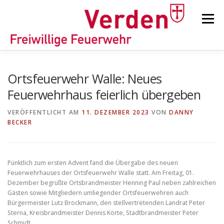
Zum
Inhalt
Menü
springen
STARTSEITE
BEITRÄGE
EINSÄTZE
Ortsfeuerwehr Walle: Neues
Feuerwehrhaus feierlich übergeben
ORTSFEUERWEHREN
VERÖFFENTLICHT AM
11. DEZEMBER 2023
VON
DANNY
BECKER
KINDER-/JUGENDFEUERWEHR
AUSRÜSTUNG
Pünktlich zum ersten Advent fand die Übergabe des neuen
Feuerwehrhauses der Ortsfeuerwehr Walle statt. Am Freitag, 01.
TIPPS/TRICKS
Dezember begrüßte Ortsbrandmeister Henning Paul neben zahlreichen
Gästen sowie Mitgliedern umliegender Ortsfeuerwehren auch
Bürgermeister Lutz Brockmann, den stellvertretenden Landrat Peter
Sterna, Kreisbrandmeister Dennis Körte, Stadtbrandmeister Peter
Schmidt.