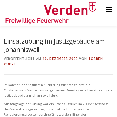
Zum
Inhalt
Menü
springen
STARTSEITE
BEITRÄGE
EINSÄTZE
Einsatzübung im Justizgebäude am
Johanniswall
ORTSFEUERWEHREN
VERÖFFENTLICHT AM
10. DEZEMBER 2023
VON
TORBEN
VOIGT
KINDER-/JUGENDFEUERWEHR
AUSRÜSTUNG
Im Rahmen des regulären Ausbildungsdienstes führte die
Ortsfeuerwehr Verden am vergangenen Dienstag eine Einsatzübung im
TIPPS/TRICKS
Justizgebäude am Johanniswall durch.
Ausgangslage der Übung war ein Brandausbruch im 2. Obergeschoss
des Verwaltungsgebäudes, in dem aktuell umfangreiche
Renovierungsarbeiten durchgeführt werden. Einer der