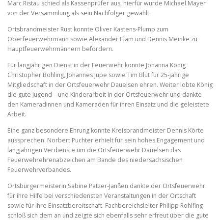
Marc Ristau schied als Kassenprüfer aus, hierfür wurde Michael Mayer
von der Versammlung als sein Nachfolger gewählt.
Ortsbrandmeister Rust konnte Oliver Kastens-Plump zum
Oberfeuerwehrmann sowie Alexander Elam und Dennis Meinke zu
Hauptfeuerwehrmännern befördern.
Für langjährigen Dienst in der Feuerwehr konnte Johanna König
Christopher Bohling, Johannes Jupe sowie Tim Blut für 25-jährige
Mitgliedschaft in der Ortsfeuerwehr Dauelsen ehren. Weiter lobte König
die gute Jugend – und Kinderarbeit in der Ortsfeuerwehr und dankte
den Kameradinnen und Kameraden für ihren Einsatz und die geleistete
Arbeit.
Eine ganz besondere Ehrung konnte Kreisbrandmeister Dennis Körte
aussprechen. Norbert Puchter erhielt für sein hohes Engagement und
langjährigen Verdienste um die Ortsfeuerwehr Dauelsen das
Feuerwehrehrenabzeichen am Bande des niedersächsischen
Feuerwehrverbandes.
Ortsbürgermeisterin Sabine Patzer-Janßen dankte der Ortsfeuerwehr
für ihre Hilfe bei verschiedensten Veranstaltungen in der Ortschaft
sowie für ihre Einsatzbereitschaft. Fachbereichsleiter Philipp Rohlfing
schloß sich dem an und zeigte sich ebenfalls sehr erfreut über die gute