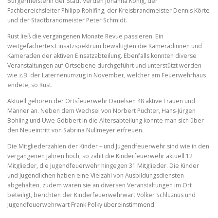
Bürgermeisterin der Stadt Verden Johanna König, der
Fachbereichsleiter Philipp Rohlfing, der Kreisbrandmeister Dennis Körte
und der Stadtbrandmeister Peter Schmidt.
Rust ließ die vergangenen Monate Revue passieren. Ein
weitgefächertes Einsatzspektrum bewältigten die Kameradinnen und
Kameraden der aktiven Einsatzabteilung. Ebenfalls konnten diverse
Veranstaltungen auf Ortsebene durchgeführt und unterstützt werden
wie z.B. der Laternenumzug in November, welcher am Feuerwehrhaus
endete, so Rust.
Aktuell gehören der Ortsfeuerwehr Dauelsen 48 aktive Frauen und
Männer an. Neben dem Wechsel von Norbert Puchter, Hans-Jürgen
Bohling und Uwe Göbbert in die Altersabteilung konnte man sich über
den Neueintritt von Sabrina Nullmeyer erfreuen.
Die Mitgliederzahlen der Kinder – und Jugendfeuerwehr sind wie in den
vergangenen Jahren hoch, so zählt die Kinderfeuerwehr aktuell 12
Mitglieder, die Jugendfeuerwehr hingegen 31 Mitglieder. Die Kinder
und Jugendlichen haben eine Vielzahl von Ausbildungsdiensten
abgehalten, zudem waren sie an diversen Veranstaltungen im Ort
beteiligt, berichten der Kinderfeuerwehrwart Volker Schluznus und
Jugendfeuerwehrwart Frank Polky übereinstimmend.