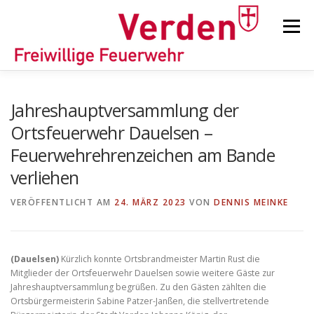
Zum
Inhalt
Menü
springen
STARTSEITE
BEITRÄGE
EINSÄTZE
Jahreshauptversammlung der
Ortsfeuerwehr Dauelsen –
Feuerwehrehrenzeichen am Bande
ORTSFEUERWEHREN
verliehen
VERÖFFENTLICHT AM
KINDER-/JUGENDFEUERWEHR
24. MÄRZ 2023
VON
AUSRÜSTUNG
DENNIS MEINKE
TIPPS/TRICKS
(Dauelsen)
Kürzlich konnte Ortsbrandmeister Martin Rust die
Mitglieder der Ortsfeuerwehr Dauelsen sowie weitere Gäste zur
Jahreshauptversammlung begrüßen. Zu den Gästen zählten die
Ortsbürgermeisterin Sabine Patzer-Janßen, die stellvertretende