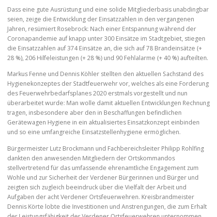
Dass eine gute Ausrüstung und eine solide Mitgliederbasis unabdingbar
seien, zeige die Entwicklung der Einsatzzahlen in den vergangenen
Jahren, resümiert Rosebrock: Nach einer Entspannung während der
Coronapandemie auf knapp unter 300 Einsätze im Stadtgebiet, stiegen
die Einsatzzahlen auf 374 Einsätze an, die sich auf 78 Brandeinsätze (+
28 %), 206 Hilfeleistungen (+ 28 %) und 90 Fehlalarme (+ 40 %) aufteilten.
Markus Fenne und Dennis Köhler stellten den aktuellen Sachstand des
Hygienekonzeptes der Stadtfeuerwehr vor, welches als eine Forderung
des Feuerwehrbedarfsplanes 2020 erstmals vorgestellt und nun
überarbeitet wurde: Man wolle damit aktuellen Entwicklungen Rechnung
tragen, insbesondere aber den in Beschaffungen befindlichen
Gerätewagen Hygiene in ein aktualisiertes Einsatzkonzept einbinden
und so eine umfangreiche Einsatzstellenhygiene ermöglichen.
Bürgermeister Lutz Brockmann und Fachbereichsleiter Philipp Rohlfing
dankten den anwesenden Mitgliedern der Ortskommandos
stellvertretend für das umfassende ehrenamtliche Engagement zum
Wohle und zur Sicherheit der Verdener Bürgerinnen und Bürger und
zeigten sich zugleich beeindruck über die Vielfalt der Arbeit und
Aufgaben der acht Verdener Ortsfeuerwehren. Kreisbrandmeister
Dennis Körte lobte die Investitionen und Anstrengungen, die zum Erhalt
der Leistungsfähigkeit der Verdener Ortsfeuerwehren unternommen