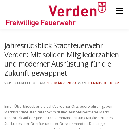
Zum
Inhalt
Menü
springen
STARTSEITE
BEITRÄGE
EINSÄTZE
Jahresrückblick Stadtfeuerwehr
Verden: Mit soliden Mitgliederzahlen
und moderner Ausrüstung für die
ORTSFEUERWEHREN
Zukunft gewappnet
VERÖFFENTLICHT AM
KINDER-/JUGENDFEUERWEHR
15. MÄRZ 2023
VON
AUSRÜSTUNG
DENNIS KÖHLER
TIPPS/TRICKS
Einen Überblick über die acht Verdener Ortsfeuerwehren gaben
Stadtbrandmeister Peter Schmidt und sein Stellvertreter Mario
Rosebrock auf der Jahresstadtkommandositzung Mitgliedern des
Stadtrates, der Ortsräte und der Ortskommandos: Die lange