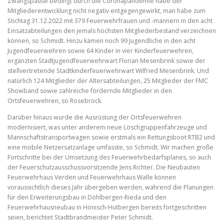
Zwangspause bedingt durch die Coronapandemie habe der
Mitgliederentwicklung nicht negativ entgegengewirkt, man habe zum
Stichtag 31.12.2022 mit 379 Feuerwehrfrauen und -männern in den acht
Einsatzabteilungen den jemals höchsten Mitgliederbestand verzeichnen
können, so Schmidt. Hinzu kämen noch 99 Jugendliche in den acht
Jugendfeuerwehren sowie 64 Kinder in vier Kinderfeuerwehren,
ergänzten Stadtjugendfeuerwehrwart Florian Mesenbrink sowie der
stellvertretende Stadtkinderfeuerwehrwart Wilfried Mesenbrink. Und
natürlich 124 Mitglieder der Altersabteilungen, 25 Mitglieder der FMC
Showband sowie zahlreiche fördernde Mitglieder in den
Ortsfeuerwehren, so Rosebrock.
Darüber hinaus wurde die Ausrüstung der Ortsfeuerwehren
modernisiert, was unter anderem neue Löschgruppenfahrzeuge und
Mannschaftstransportwagen sowie erstmals ein Rettungsboot RTB2 und
eine mobile Netzersatzanlage umfasste, so Schmidt. Wir machen große
Fortschritte bei der Umsetzung des Feuerwehrbedarfsplanes, so auch
der Feuerschutzausschussvorsitzende Jens Richter. Die Neubauten
Feuerwehrhaus Verden und Feuerwehrhaus Walle können
voraussichtlich dieses Jahr übergeben werden, während die Planungen
für den Erweiterungsbau in Döhlbergen-Rieda und den
Feuerwehrhausneubau in Hönisch-Hutbergen bereits fortgeschritten
seien, berichtet Stadtbrandmeister Peter Schmidt.