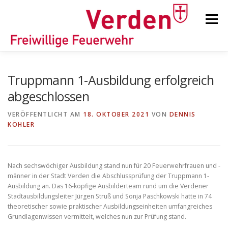
Zum
Inhalt
Menü
springen
STARTSEITE
BEITRÄGE
EINSÄTZE
Truppmann 1-Ausbildung erfolgreich
abgeschlossen
ORTSFEUERWEHREN
VERÖFFENTLICHT AM
18. OKTOBER 2021
VON
DENNIS
KÖHLER
KINDER-/JUGENDFEUERWEHR
AUSRÜSTUNG
Nach sechswöchiger Ausbildung stand nun für 20 Feuerwehrfrauen und -
männer in der Stadt Verden die Abschlussprüfung der Truppmann 1-
TIPPS/TRICKS
Ausbildung an. Das 16-köpfige Ausbilderteam rund um die Verdener
Stadtausbildungsleiter Jürgen Struß und Sonja Paschkowski hatte in 74
theoretischer sowie praktischer Ausbildungseinheiten umfangreiches
Grundlagenwissen vermittelt, welches nun zur Prüfung stand.