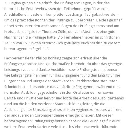
Zu Beginn galt es eine schriftliche Prüfung abzulegen, in der das
theoretische Feuerwehrwissen der Teilnehmer geprüft wurde.
Anschließend musste ein kompletter Löschangriff aufgebaut werden,
um das praktische Können der Prüflinge zu überprüfen. Beides geschah
dabei stets unter den wachsamen Augen des Prüfungsteams rund um
Kreisausbildungsleiter Thorsten Zölle, der zum Abschluss eine gute
Nachricht an die Prüflinge hatte: „15 Teilnehmer haben im schriftlichen
Teil 15 von 15 Punkten erreicht – ich gratuliere euch herzlich zu diesem
hervorragenden Ergebnis“.
Fachbereichsleiter Philipp Rohlfing zeigte sich erfreut über die
Prüfungsergebnisse und gleichermaßen beeindruckt über das gezeigte
Leistungsniveau und dankte Ausbilder- sowie Prüfungsteam, ebenso
wie Lehrgangsteilnehmern für das Engagement und den Eintritt für die
Bürgerinnen und Bürger der Stadt Verden. Stadtbrandmeister Peter
Schmidt hob insbesondere das zusätzliche Engagement während des
normalen Ausbildungsgeschehens in den Ortsfeuerwehren sowie
Berufs- und Privatleben hervor und lobte die Arbeit des Ausbilderteams
rund um die beiden Verdener Stadtausbildungsleiter, die die
Ausbildung unter Umsetzung eines strikten Hygienekonzeptes während
der andauernden Coronapendemie ermöglicht haben. Mit diesen
hervorragenden Prüfungsergebnissen habt ihr die Grundlage für eure
weitere Feuerwehrkarriere gelegt, euch stehen nun weiterführende