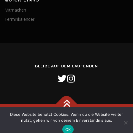
QUICK LINKS
Mitmachen
Terminkalender
BLEIBE AUF DEM LAUFENDEN
Diese Website benutzt Cookies. Wenn du die Website weiter
Copyright © 2026 Freiwillige Feuerwehr Stadt Verden (Aller)
–
nutzt, gehen wir von deinem Einverständnis aus.
OnePress
Theme von FameThemes
OK