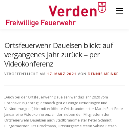
Zum
Inhalt
Menü
springen
STARTSEITE
BEITRÄGE
EINSÄTZE
Ortsfeuerwehr Dauelsen blickt auf
vergangenes Jahr zurück – per
Videokonferenz
ORTSFEUERWEHREN
VERÖFFENTLICHT AM
17. MÄRZ 2021
VON
DENNIS MEINKE
KINDER-/JUGENDFEUERWEHR
AUSRÜSTUNG
„Auch bei der Ortsfeuerwehr Dauelsen war das Jahr 2020 vom
Coronavirus geprägt, dennoch gibt es einige Neuerungen und
TIPPS/TRICKS
Veränderungen.“, hiermit eröffnete Ortsbrandmeister Martin Rust Ende
Januar eine Videokonferenz an der, neben den Mitgliedern der
Ortsfeuerwehr Dauelsen auch Stadtbrandmeister Peter Schmidt,
Bürgermeister Lutz Brockmann, Ortsbürgermeisterin Sabine Patzer-