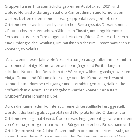
Gruppenführer Thorsten Schultz gab einen Ausblick auf 2021 und
welche Herausforderungen auf die Kameradinnen und Kameraden
warten. Neben einem neuen Löschgruppenfahrzeug erhielt die
Ortsfeuerwehr auch einen hydraulischen Rettungssatz. Dieser kommt
z.B. bei schweren Verkehrsunfällen zum Einsatz, um eingeklemmte
Personen aus ihren Fahrzeugen zu befreien. „Diese Geräte erfordern
eine umfangreiche Schulung, um mit ihnen sicher im Einsatz hantieren zu
können“, so Schultz.
„Auch wenn dieses Jahr viele Veranstaltungen ausgefallen sind, konnten
wir dennoch einige Kameraden auf Lehrgänge und Fortbildungen
schicken. Neben den Besuchen der Wärmegewöhnungsanlage wurden
einige Grund- und Führungslehrgänge von den Kameraden besucht.
Dennoch sind diverse Lehrgänge und Fortbildungen ausgefallen, die
hoffentlich in diesem Jahr nachgeholt werden können.“ erläutert
Gruppenführer Johannes Jupe.
Durch die Kameraden konnte auch eine Unterstellhalle fertiggestellt
werden, die künftig als Lagerplatz und Stellplatz für die Oldtimer der
Ortsfeuerwehr genutzt wird. Über dieses Engagement, gerade in einem
von Corona geprägtem Jahr, waren Bürgermeister Lutz Brockmann und
Ortsbürgermeisterin Sabine Patzer-Janßen besonders erfreut. Aufgrund
seines besonderen Engagements in der Ortsfeuerwehr wurde Marc