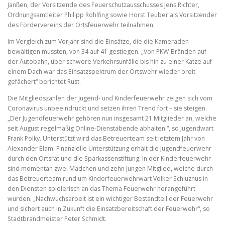
Janßen, der Vorsitzende des Feuerschutzausschusses Jens Richter,
Ordnungsamtleiter Philipp Rohlfing sowie Horst Teuber als Vorsitzender
des Fördervereins der Ortsfeuerwehr teilnahmen.
Im Vergleich zum Vorjahr sind die Einsätze, die die Kameraden
bewältigen mussten, von 34 auf 41 gestiegen. „Von PKW-Bränden auf
der Autobahn, über schwere Verkehrsunfälle bis hin zu einer Katze auf
einem Dach war das Einsatzspektrum der Ortswehr wieder breit
gefächert“ berichtet Rust.
Die Mitgliedszahlen der Jugend- und Kinderfeuerwehr zeigen sich vom
Coronavirus unbeeindruckt und setzen ihren Trend fort – sie steigen.
„Der Jugendfeuerwehr gehören nun insgesamt 21 Mitglieder an, welche
seit August regelmäßig Online-Dienstabende abhalten.“, so Jugendwart
Frank Polky. Unterstützt wird das Betreuerteam seit letztem Jahr von
Alexander Elam. Finanzielle Unterstützung erhält die Jugendfeuerwehr
durch den Ortsrat und die Sparkassenstiftung. In der Kinderfeuerwehr
sind momentan zwei Mädchen und zehn Jungen Mitglied, welche durch
das Betreuerteam rund um Kinderfeuerwehrwart Volker Schluznus in
den Diensten spielerisch an das Thema Feuerwehr herangeführt
wurden. „Nachwuchsarbeit ist ein wichtiger Bestandteil der Feuerwehr
und sichert auch in Zukunft die Einsatzbereitschaft der Feuerwehr“, so
Stadtbrandmeister Peter Schmidt.