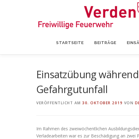
Zum
Inhalt
springen
STARTSEITE
BEITRÄGE
EINS
Einsatzübung während 
Gefahrgutunfall
VERÖFFENTLICHT AM
30. OKTOBER 2019
VON
D
Im Rahmen des zweiwöchentlichen Ausbildungsdien
Verladearbeiten war es zur Beschädigung an zwei P