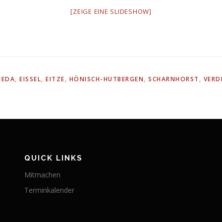
[ZEIGE EINE SLIDESHOW]
IEDA
,
EISSEL
,
EITZE
,
HÖNISCH-HUTBERGEN
,
SCHARNHORST
,
VERD
QUICK LINKS
Mitmachen
Terminkalender