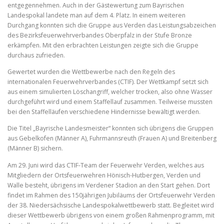
entgegennehmen. Auch in der Gästewertung zum Bayrischen
Landespokal landete man auf dem 4. Platz. In einem weiteren
Durchgang konnten sich die Gruppe aus Verden das Leistungsabzeichen
des Bezirksfeuerwehrverbandes Oberpfalz in der Stufe Bronze
erkämpfen. Mit den erbrachten Leistungen zeigte sich die Gruppe
durchaus zufrieden.
Gewertet wurden die Wettbewerbe nach den Regeln des
internationalen Feuerwehrverbandes (CTIF). Der Wettkampf setzt sich
aus einem simulierten Löschangriff, welcher trocken, also ohne Wasser
durchgeführt wird und einem Staffellauf zusammen. Teilweise mussten
bei den Staffelläufen verschiedene Hindernisse bewältigt werden.
Die Titel „Bayrische Landesmeister“ konnten sich übrigens die Gruppen
aus Gebelkofen (Männer A), Fuhrmannsreuth (Frauen A) und Breitenberg
(Männer B) sichern.
Am 29. Juni wird das CTIF-Team der Feuerwehr Verden, welches aus
Mitgliedern der Ortsfeuerwehren Hönisch-Hutbergen, Verden und
Walle besteht, übrigens im Verdener Stadion an den Start gehen. Dort
findet im Rahmen des 150jährigen Jubiläums der Ortsfeuerwehr Verden
der 38. Niedersächsische Landespokalwettbewerb statt. Begleitet wird
dieser Wettbewerb übrigens von einem großen Rahmenprogramm, mit