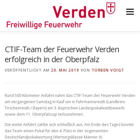
Zum
Inhalt
Menü
springen
STARTSEITE
BEITRÄGE
EINSÄTZE
CTIF-Team der Feuerwehr Verden
erfolgreich in der Oberpfalz
ORTSFEUERWEHREN
VERÖFFENTLICHT AM
20. MAI 2019
VON
TORBEN VOIGT
KINDER-/JUGENDFEUERWEHR
AUSRÜSTUNG
Rund 500 Kilometer Anfahrt nahm das CTIF-Team der Feuerwehr Verden
am vergangenen Samstag in Kauf um in Fuhrmannsreuth (Landkreis
Tirschenreuth / Bayern) am 3. Bayrischen Landespokalwettbewerb
TIPPS/TRICKS
sowie dem 11. Oberpfalzcup teilzunehmen.
Die weite Anfahrt zahlte sich schließlich aus. Am Ende des Tages konnte
das Team einen Pokal für den 4. Platz in der sogenannten
Deutschlandpokalwertung (Wertungsklasse Männer A)