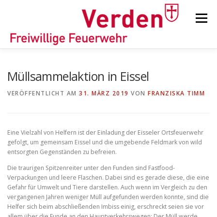
Zum
Inhalt
Menü
springen
STARTSEITE
BEITRÄGE
EINSÄTZE
Müllsammelaktion in Eissel
VERÖFFENTLICHT AM
31. MÄRZ 2019
VON
FRANZISKA TIMM
ORTSFEUERWEHREN
Eine Vielzahl von Helfern ist der Einladung der Eisseler Ortsfeuerwehr
KINDER-/JUGENDFEUERWEHR
AUSRÜSTUNG
gefolgt, um gemeinsam Eissel und die umgebende Feldmark von wild
entsorgten Gegenständen zu befreien.
Die traurigen Spitzenreiter unter den Funden sind Fastfood-
TIPPS/TRICKS
Verpackungen und leere Flaschen. Dabei sind es gerade diese, die eine
Gefahr für Umwelt und Tiere darstellen. Auch wenn im Vergleich zu den
vergangenen Jahren weniger Müll aufgefunden werden konnte, sind die
Helfer sich beim abschließenden Imbiss einig, erschreckt seien sie vor
allem über die Funde an den Hauptverkehrswegen: Der Müll werde